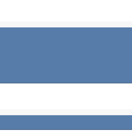
COMPRA E VENDA
DIVISÃO
DIVÓRCIO
DOAÇÃO
ESCRITURAS
PERMUTA
USUFRUTO VITALÍCIO