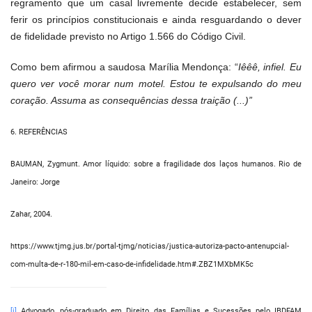
regramento que um casal livremente decide estabelecer, sem
ferir os princípios constitucionais e ainda resguardando o dever
de fidelidade previsto no Artigo 1.566 do Código Civil.
Como bem afirmou a saudosa Marília Mendonça: “
Iêêê, infiel. Eu
quero ver você morar num motel. Estou te expulsando do meu
coração. Assuma as consequências dessa traição (...)”
6. REFERÊNCIAS
BAUMAN, Zygmunt. Amor líquido: sobre a fragilidade dos laços humanos. Rio de
Janeiro: Jorge
Zahar, 2004.
https://www.tjmg.jus.br/portal-tjmg/noticias/justica-autoriza-pacto-antenupcial-
com-multa-de-r-180-mil-em-caso-de-infidelidade.htm#.ZBZ1MXbMK5c
[i]
Advogado, pós-graduado em Direito das Famílias e Sucessões pelo IBDFAM