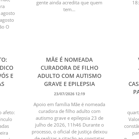
gente ainda acredita que quem
18
ura
tem...
e agosto
 agosto
ção O
TO:
MÃE É NOMEADA
ÍDICO
CURADORA DE FILHO
VÓS E
ADULTO COM AUTISMO
AS
GRAVE E EPILEPSIA
CA
PA
23/07/2026 12:19
Apoio em família Mãe é nomeada
curadora de filho adulto com
o afeto:
quart
autismo grave e epilepsia 23 de
ínculo
Valo
julho de 2026, 11h46 Durante o
gadas
constâ
processo, o oficial de justiça deixou
eira
par
de realizar a citação ao constatar