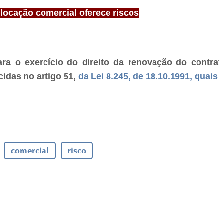
locação comercial oferece riscos
ra o exercício do direito da renovação do contr
cidas no artigo 51,
da Lei 8.245, de 18.10.1991, quai
comercial
risco