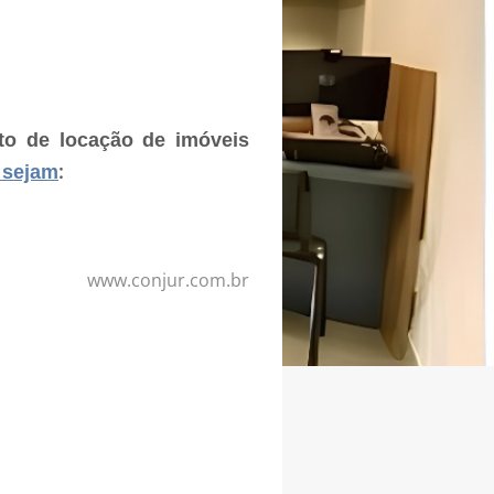
ato de locação de imóveis
:
s sejam
www.conjur.com.br