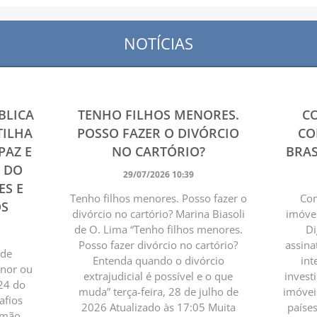
NOTÍCIAS
BLICA
TENHO FILHOS MENORES.
C
TILHA
POSSO FAZER O DIVÓRCIO
CO
PAZ E
NO CARTÓRIO?
BRAS
4 DO
29/07/2026 10:39
ES E
Tenho filhos menores. Posso fazer o
Com
OS
divórcio no cartório? Marina Biasoli
imóvei
de O. Lima “Tenho filhos menores.
Di
Posso fazer divórcio no cartório?
assina
 de
Entenda quando o divórcio
int
enor ou
extrajudicial é possível e o que
invest
24 do
muda” terça-feira, 28 de julho de
imóvei
afios
2026 Atualizado às 17:05 Muita
paíse
omão,