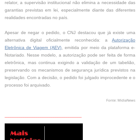
relator, a supervisão institucional não elimina a necessidade das
garantias previstas em lei, especialmente diante das diferentes
realidades encontradas no país.
Apesar de negar o pedido, o CNJ destacou que já existe uma
alternativa digital oficialmente reconhecida: a
Autorização
Eletrônica de Viagem (AEV)
, emitida por meio da plataforma e-
Notariado. Nesse modelo, a autorização pode ser feita de forma
eletrônica, mas continua exigindo a validação de um tabelião,
preservando os mecanismos de segurança jurídica previstos na
legislação. Com a decisão, o pedido foi julgado improcedente e o
processo foi arquivado.
Fonte: MidiaNews
_________________________________________