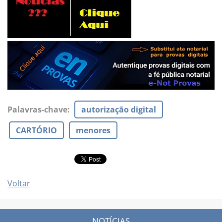
Palavras-chave
:
autorização digital
CARTÓRIO
menores
Voltar
NOTÍCIAS