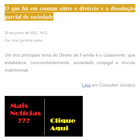
O que há em comum entre o divórcio e a dissolução
parcial de sociedade
29 de junho de 2022, 7h12
Por Ana Carolina Lessa
Um dos principais tema do Direito de Família é o casamento, que
estabelece, concomitantemente, sociedade conjugal e vínculo
matrimonial.
Leia
em Consultor Jurídico