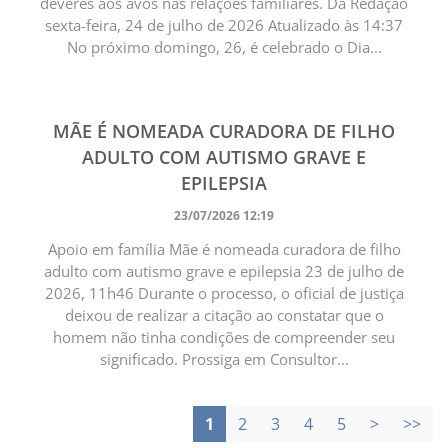
deveres aos avós nas relações familiares. Da Redação
sexta-feira, 24 de julho de 2026 Atualizado às 14:37
No próximo domingo, 26, é celebrado o Dia...
MÃE É NOMEADA CURADORA DE FILHO
ADULTO COM AUTISMO GRAVE E
EPILEPSIA
23/07/2026 12:19
Apoio em família Mãe é nomeada curadora de filho
adulto com autismo grave e epilepsia 23 de julho de
2026, 11h46 Durante o processo, o oficial de justiça
deixou de realizar a citação ao constatar que o
homem não tinha condições de compreender seu
significado. Prossiga em Consultor...
1
2
3
4
5
>
>>