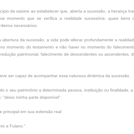
cípio da saisine ao estabelecer que, aberta a sucessão, a herança tr
esse momento que se verifica a realidade sucessória: quais be
deiros necessários.
a abertura da sucessão, a vida pode alterar profundamente a realidade 
s no momento do testamento e não haver no momento do falecimento
 redução patrimonial, falecimento de descendentes ou ascendentes, di
 deve ser capaz de acompanhar essa natureza dinâmica da sucessão.
o o seu patrimônio a determinada pessoa, instituição ou finalidade, a
 “deixo minha parte disponível”.
 principal em sua extensão real:
nio a Fulano.”