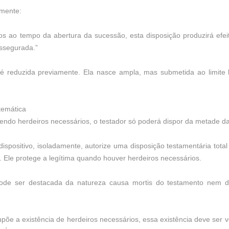
amente:
s ao tempo da abertura da sucessão, esta disposição produzirá efeito
assegurada.”
 reduzida previamente. Ela nasce ampla, mas submetida ao limite leg
stemática
endo herdeiros necessários, o testador só poderá dispor da metade d
ispositivo, isoladamente, autorize uma disposição testamentária total
o. Ele protege a legítima quando houver herdeiros necessários.
pode ser destacada da natureza causa mortis do testamento nem do
supõe a existência de herdeiros necessários, essa existência deve ser 