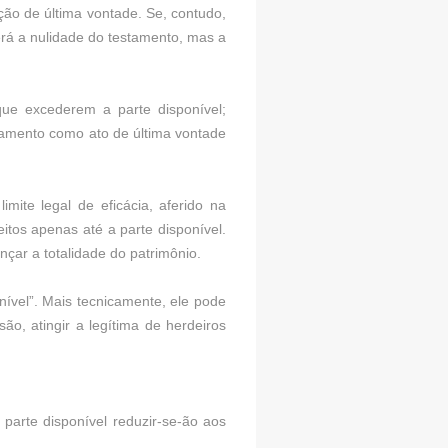
ção de última vontade. Se, contudo,
erá a nulidade do testamento, mas a
que excederem a parte disponível;
estamento como ato de última vontade
mite legal de eficácia, aferido na
tos apenas até a parte disponível.
nçar a totalidade do patrimônio.
nível”. Mais tecnicamente, ele pode
o, atingir a legítima de herdeiros
parte disponível reduzir-se-ão aos