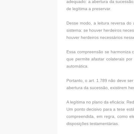
adequado: a abertura da sucessão.
de legítima a preservar.
Desse modo, a leitura reversa do 
sistema: se houver herdeiros neces
houver herdeiros necessários ness
Essa compreensão se harmoniza com
que permite afastar colaterais po
automática.
Portanto, o art. 1.789 não deve se
abertura da sucessão, existirem he
A legítima no plano da eficácia: R
Um ponto decisivo para a tese está
compreendida, em regra, como elem
disposições testamentárias.