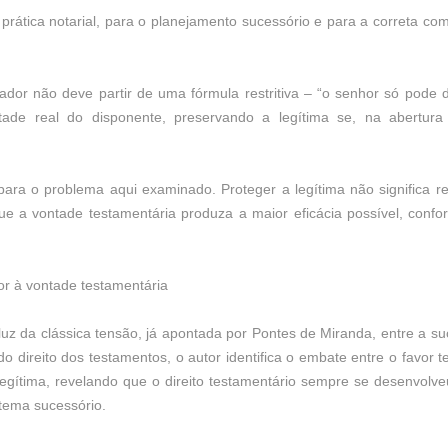
 prática notarial, para o planejamento sucessório e para a correta 
tador não deve partir de uma fórmula restritiva – “o senhor só pode d
tade real do disponente, preservando a legítima se, na abertura 
 para o problema aqui examinado. Proteger a legítima não significa r
 que a vontade testamentária produza a maior eficácia possível, conf
r à vontade testamentária
luz da clássica tensão, já apontada por Pontes de Miranda, entre a su
do direito dos testamentos, o autor identifica o embate entre o favor t
egítima, revelando que o direito testamentário sempre se desenvolveu
stema sucessório.