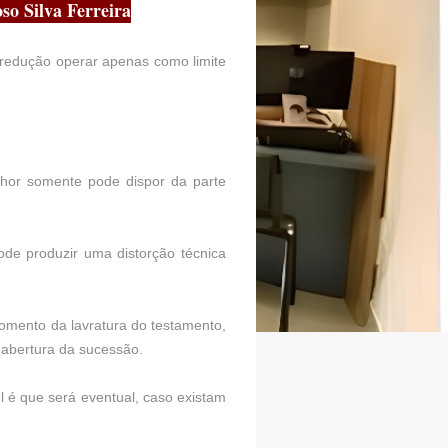
so Silva Ferreira
a redução operar apenas como limite
nhor somente pode dispor da parte
ode produzir uma distorção técnica
momento da lavratura do testamento,
 abertura da sucessão.
el é que será eventual, caso existam