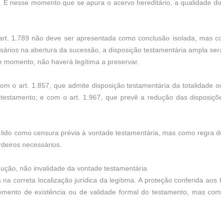
 É nesse momento que se apura o acervo hereditário, a qualidade do
art. 1.789 não deve ser apresentada como conclusão isolada, mas c
sários na abertura da sucessão, a disposição testamentária ampla será 
e momento, não haverá legítima a preservar.
 o art. 1.857, que admite disposição testamentária da totalidade ou
r testamento; e com o art. 1.967, que prevê a redução das disposiç
r lido como censura prévia à vontade testamentária, mas como regra 
rdeiros necessários.
edução, não invalidade da vontade testamentária
 na correta localização jurídica da legítima. A proteção conferida aos
ento de existência ou de validade formal do testamento, mas como 