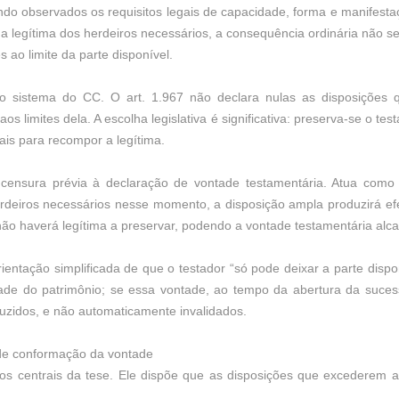
ndo observados os requisitos legais de capacidade, forma e manifesta
 legítima dos herdeiros necessários, a consequência ordinária não s
 ao limite da parte disponível.
o sistema do CC. O art. 1.967 não declara nulas as disposições 
aos limites dela. A escolha legislativa é significativa: preserva-se o t
ais para recompor a legítima.
ensura prévia à declaração de vontade testamentária. Atua como li
deiros necessários nesse momento, a disposição ampla produzirá efei
não haverá legítima a preservar, podendo a vontade testamentária alca
rientação simplificada de que o testador “só pode deixar a parte dispo
dade do patrimônio; se essa vontade, ao tempo da abertura da sucessã
duzidos, e não automaticamente invalidados.
de conformação da vontade
s centrais da tese. Ele dispõe que as disposições que excederem a 