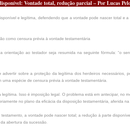
isponível: Vontade total, redução parcial – Por Lucas Pelo
isponível e legítima, defendendo que a vontade pode nascer total e 
, não como censura prévia à vontade testamentária
 a orientação ao testador seja resumida na seguinte fórmula: “o se
e advertir sobre a proteção da legítima dos herdeiros necessários, p
em uma espécie de censura prévia à vontade testamentária.
legítima. Isso é imposição legal. O problema está em antecipar, no 
riamente no plano da eficácia da disposição testamentária, aferida na
o testamento, a vontade pode nascer total; a redução à parte disponív
da abertura da sucessão.