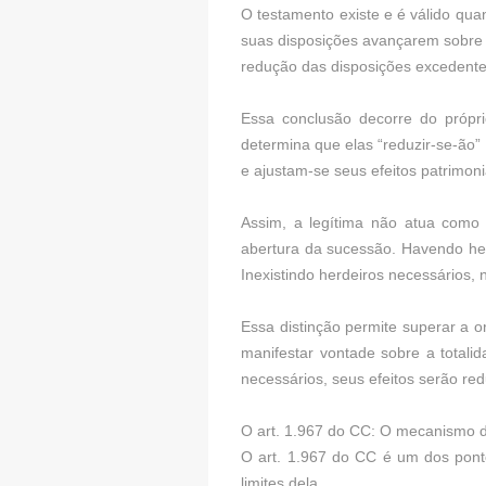
O testamento existe e é válido qua
suas disposições avançarem sobre a
redução das disposições excedentes
Essa conclusão decorre do própri
determina que elas “reduzir-se-ão” 
e ajustam-se seus efeitos patrimoni
Assim, a legítima não atua como c
abertura da sucessão. Havendo her
Inexistindo herdeiros necessários, 
Essa distinção permite superar a o
manifestar vontade sobre a totali
necessários, seus efeitos serão re
O art. 1.967 do CC: O mecanismo 
O art. 1.967 do CC é um dos ponto
limites dela.