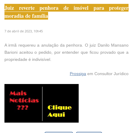
Juiz reverte penhora de imóvel para proteger
moradia de família
7 de abril de 2023, 10h45
A irmã requereu a anulação da penhora. O juiz Danilo Mansano
Barioni aceitou o pedido, por entender que ficou provado que a
propriedade é indivisível.
Prossiga
em Consultor Jurídico