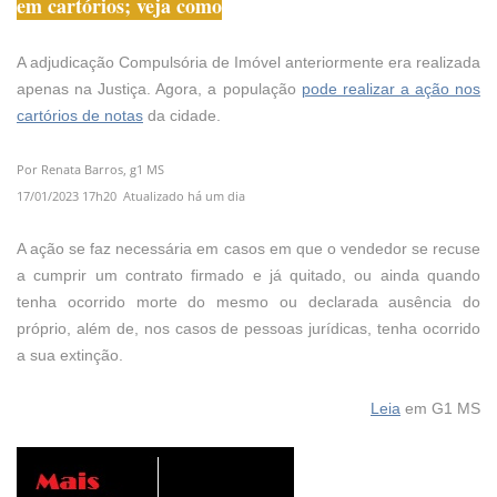
em cartórios; veja como
A adjudicação Compulsória de Imóvel anteriormente era realizada
apenas na Justiça. Agora, a população
pode realizar a ação nos
cartórios de notas
da cidade.
Por Renata Barros, g1 MS
17/01/2023 17h20 Atualizado há um dia
A ação se faz necessária em casos em que o vendedor se recuse
a cumprir um contrato firmado e já quitado, ou ainda quando
tenha ocorrido morte do mesmo ou declarada ausência do
próprio, além de, nos casos de pessoas jurídicas, tenha ocorrido
a sua extinção.
Leia
em G1 MS