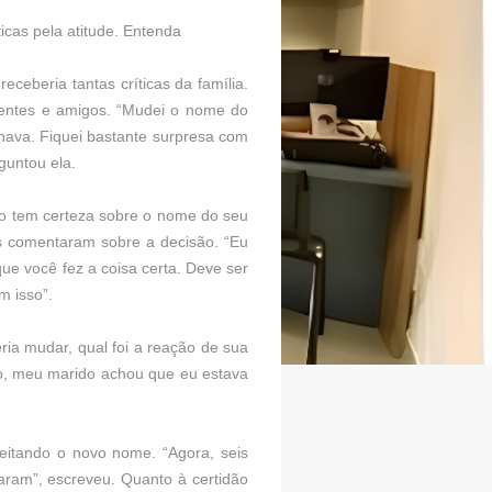
icas pela atitude. Entenda
eberia tantas críticas da família.
entes e amigos. “Mudei o nome do
ava. Fiquei bastante surpresa com
guntou ela.
não tem certeza sobre o nome do seu
as comentaram sobre a decisão. “Eu
que você fez a coisa certa. Deve ser
m isso”.
a mudar, qual foi a reação de sua
ço, meu marido achou que eu estava
ceitando o novo nome. “Agora, seis
am”, escreveu. Quanto à certidão