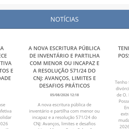
NOTÍCIAS
ÇA
A NOVA ESCRITURA PÚBLICA
TEN
ECE
DE INVENTÁRIO E PARTILHA
POS
TIVA
COM MENOR OU INCAPAZ E
TOS E
A RESOLUÇÃO 571/24 DO
DADE
CNJ: AVANÇOS, LIMITES E
Tenho 
DESAFIOS PRÁTICOS
divórc
de O.
05/08/2026 12:18
Posso
nse
A nova escritura pública de
En
fetiva
inventário e partilha com menor ou
extr
solidar
incapaz e a resolução 571/24 do
muda”
-2026
CNJ: Avanços, limites e desafios
2026