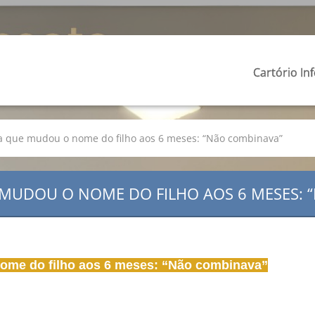
Cartório In
a que mudou o nome do filho aos 6 meses: “Não combinava”
 MUDOU O NOME DO FILHO AOS 6 MESES: 
ome do filho aos 6 meses: “Não combinava”