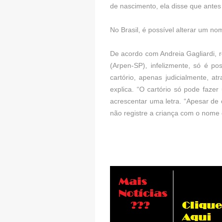
de nascimento, ela disse que antes
No Brasil, é possível alterar um n
De acordo com Andreia Gagliardi, r
(Arpen-SP), infelizmente, só é po
cartório, apenas judicialmente, a
explica. “O cartório só pode faze
acrescentar uma letra. “Apesar de
não registre a criança com o nome da