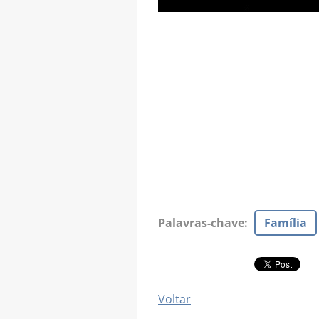
Palavras-chave
:
Família
Voltar