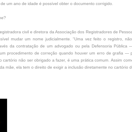
 de um ano de idade é possível obter o documento corrigido.
ome?
egistradora civil e diretora da Associação dos Registradores de Pess
ssível mudar um nome judicialmente. “Uma vez feito o registro, não
través da contratação de um advogado ou pela Defensoria Pública — 
r um procedimento de correção quando houver um erro de grafia — p
 o cartório não ser obrigado a fazer, é uma prática comum. Assim com
 mãe, ela tem o direito de exigir a inclusão diretamente no cartório de