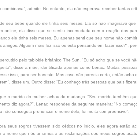
combinava”, admite. No entanto, ela não esperava receber tantas crít
seu bebê quando ele tinha seis meses. Ela só não imaginava que rec
 online, ela disse que se sentiu incomodada com a reação dos par
ando ele tinha seis meses. Eu apenas senti que seu nome não combin
os amigos. Alguém mais fez isso ou está pensando em fazer isso?”, per
 repercutido pelo tabloide britânico The Sun. “Eu só acho que se você 
respeito”, disse a mãe, identificada apenas como Lenac. Muitas pesso
zesse isso, para ser honesto. Mas caso não parecia certo, então acho 
rem”, disse um. Outro disse: “Eu conheço três pessoas que pais fizera
 que o marido da mulher achou da mudança: “Seu marido também queri
imento diz agora?”. Lenac respondeu da seguinte maneira: “No come
 não conseguia pronunciar o nome dele, foi muito compreensivo”.
ra seus sogros tivessem sido céticos no início, eles agora estão a
 o nome que nós amamos e as reclamações dos meus sogros acabar