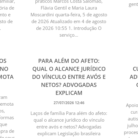
amiliar,
práticos Marcos Costa Salomão,
gent
ória de
Flávia Gentil e Maria Laura
nto e
Moscardini quarta-feira, 5 de agosto
sto de
de 2026 Atualizado em 4 de agosto
.
de 2026 10:55 1. Introdução O
serviço...
OS
PARA ALÉM DO AFETO:
 NO
QUAL O ALCANCE JURÍDICO
C
EMOTA
DO VÍNCULO ENTRE AVÓS E
AD
NETOS? ADVOGADAS
EXPLICAM
pram
27/07/2026 12:46
 remota
Apoio
os,
cur
Laços de família Para além do afeto:
aformas
auti
qual o alcance jurídico do vínculo
 que
julh
entre avós e netos? Advogadas
mpra de
proces
explicam Legislação brasileira
de seus