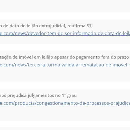
de data de leilão extrajudicial, reafirma STJ
.com/news/devedor-tem-de-ser-informado-de-data-de-leilao-
tação de imóvel em leilão apesar do pagamento fora do prazo
e.com/news/terceira-turma-valida-arrematacao-de-imovel-e
os prejudica julgamentos no 1º grau
te.com/products/congestionamento-de-processos-prejudic