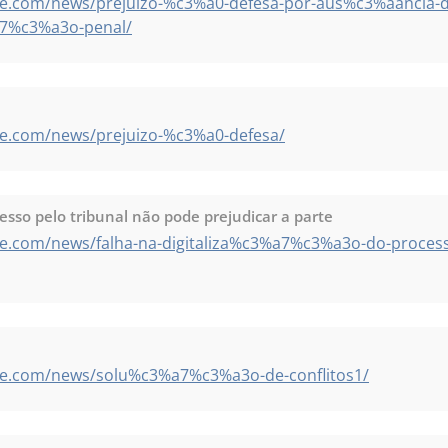
e.com/news/prejuizo-%c3%a0-defesa-por-aus%c3%aancia-do
7%c3%a3o-penal/
te.com/news/prejuizo-%c3%a0-defesa/
cesso pelo tribunal não pode prejudicar a parte
te.com/news/falha-na-digitaliza%c3%a7%c3%a3o-do-proces
te.com/news/solu%c3%a7%c3%a3o-de-conflitos1/