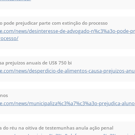
 pode prejudicar parte com extinção do processo
te.com/news/desinteresse-de-advogado-n%c3%a3o-pode-pr
ocesso/
sa prejuízos anuais de US$ 750 bi
e.com/news/desperdicio-de-alimentos-causa-prejuizos-anua
unos
te.com/news/municipaliza%c3%a7%c3%a3o-prejudica-aluno
ia do réu na oitiva de testemunhas anula ação penal