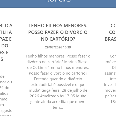
BLICA
TENHO FILHOS MENORES.
C
TILHA
POSSO FAZER O DIVÓRCIO
CO
PAZ E
NO CARTÓRIO?
BRAS
4 DO
29/07/2026 10:39
ES E
Tenho filhos menores. Posso fazer o
Com
OS
divórcio no cartório? Marina Biasoli
imóvei
de O. Lima “Tenho filhos menores.
Di
Posso fazer divórcio no cartório?
assina
 de
Entenda quando o divórcio
int
enor ou
extrajudicial é possível e o que
invest
24 do
muda” terça-feira, 28 de julho de
imóvei
afios
2026 Atualizado às 17:05 Muita
paíse
omão,
gente ainda acredita que quem
18
ura
tem...
e agosto