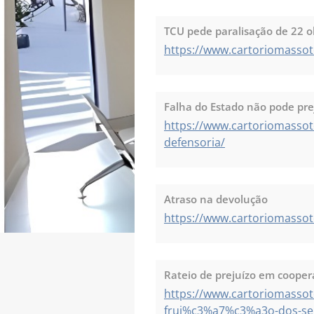
TCU pede paralisação de 22 o
https://www.cartoriomasso
Falha do Estado não pode prej
https://www.cartoriomasso
defensoria/
Atraso na devolução
https://www.cartoriomass
Rateio de prejuízo em coopera
https://www.cartoriomassot
frui%c3%a7%c3%a3o-dos-se