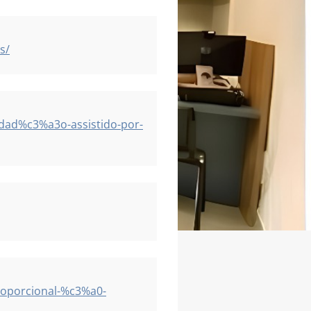
s/
dad%c3%a3o-assistido-por-
roporcional-%c3%a0-