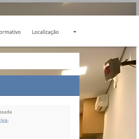
formativo
Localização
essada
iva-