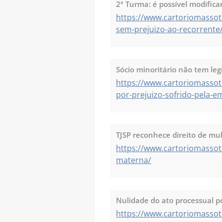
2ª Turma: é possível modific
https://www.cartoriomasso
sem-prejuizo-ao-recorrente
Sócio minoritário não tem leg
https://www.cartoriomassot
por-prejuizo-sofrido-pela-e
TJSP reconhece direito de mu
https://www.cartoriomassot
materna/
Nulidade do ato processual p
https://www.cartoriomassot