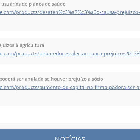
 usuários de planos de saúde
te.com/products/desaten%c3%a7%c3%a3o-causa-prejuizos-a
juízos à agricultura
e.com/products/debatedores-alertam-para-prejuizos-%c3%a
poderá ser anulado se houver prejuízo a sócio
e.com/products/aumento-de-capital-na-firma-podera-ser-a
NOTÍCIAS