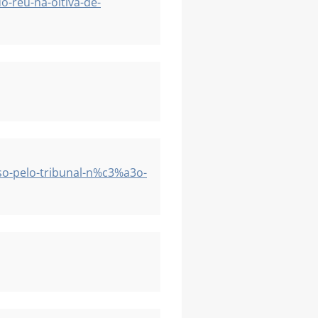
-reu-na-oitiva-de-
so-pelo-tribunal-n%c3%a3o-