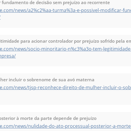
ar fundamento de decisão sem prejuízo ao recorrente
te.com/news/a2%c2%aa-turma%3a-e-possivel-modificar-fu
/
itimidade para acionar controlador por prejuízo sofrido pela 
e.com/news/socio-minoritario-n%c3%a3o-tem-legitimidade-
mpresa/
lher incluir o sobrenome de sua avó materna
e.com/news/tjsp-reconhece-direito-de-mulher-incluir-o-so
osterior à morte da parte depende de prejuízo
e.com/news/nulidade-do-ato-processual-posterior-a-morte