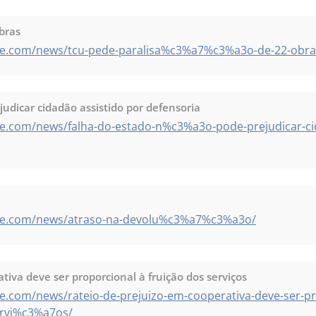
bras
te.com/news/tcu-pede-paralisa%c3%a7%c3%a3o-de-22-obra
udicar cidadão assistido por defensoria
te.com/news/falha-do-estado-n%c3%a3o-pode-prejudicar-ci
ote.com/news/atraso-na-devolu%c3%a7%c3%a3o/
tiva deve ser proporcional à fruição dos serviços
e.com/news/rateio-de-prejuizo-em-cooperativa-deve-ser-p
rvi%c3%a7os/