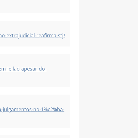
extrajudicial-reafirma-stj/
m-leilao-apesar-do-
a-julgamentos-no-1%c2%ba-