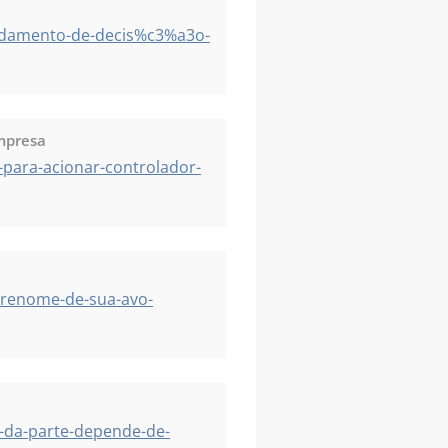
ndamento-de-decis%c3%a3o-
empresa
para-acionar-controlador-
brenome-de-sua-avo-
-da-parte-depende-de-