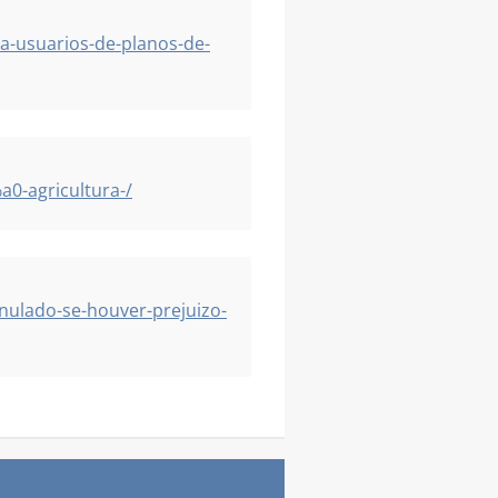
-usuarios-de-planos-de-
0-agricultura-/
nulado-se-houver-prejuizo-