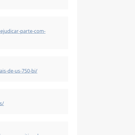
ejudicar-parte-com-
is-de-us-750-bi/
s/