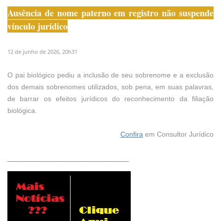
Ausência de nome paterno em registro não suspende
vínculo jurídico
12 de junho de 2026, 20h31
O pai biológico pediu a inclusão de seu sobrenome e a exclusão
dos demais sobrenomes utilizados, sob pena, em suas palavras,
de barrar os efeitos jurídicos do reconhecimento da filiação
biológica.
Confira
em Consultor Jurídico
_________________________________________