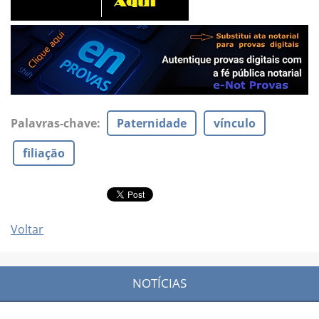
Palavras-chave
:
Paternidade
vínculo
filiação
Voltar
NOTÍCIAS