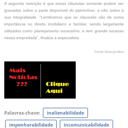
A segunda restrição é que essas cláusulas somente podem ser
gravadas sobre a parte disponível do patrimônio, e não sobre a
sua integralidade. “Lembramos que as cláusulas são de suma
importância no direito imobiliário e familiar, sendo largamente
utilizadas como planejamento sucessório, e tem grande sucesso
nessa empreitada”, finaliza a especialista.
Fonte: Rota Jurídica
Palavras-chave
:
inalienabilidade
impenhorabilidade
incomunicabilidade