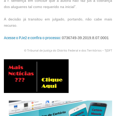
a r. sentença em concluir que a autora não faz jus a cobrança
dos alugueres tal como requerido na inicial”.
A decisão já transitou em julgado, portando, não cabe mais
recurso.
Acesse o PJe2 e confira o processo:
0736749-39.2019.8.07.0001
© Tribunal de Justiça do Distrito Federal e dos Territórios – TJDFT