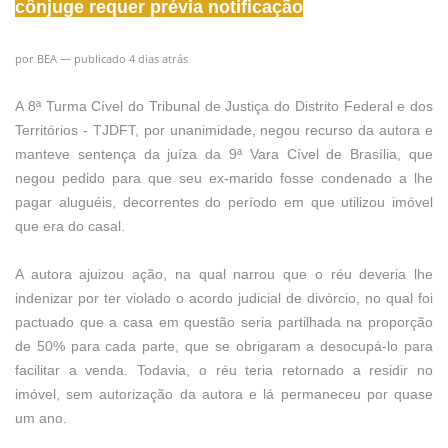
cônjuge requer prévia notificação
por BEA — publicado 4 dias atrás
A 8ª Turma Cível do Tribunal de Justiça do Distrito Federal e dos
Territórios - TJDFT, por unanimidade, negou recurso da autora e
manteve sentença da juíza da 9ª Vara Cível de Brasília, que
negou pedido para que seu ex-marido fosse condenado a lhe
pagar aluguéis, decorrentes do período em que utilizou imóvel
que era do casal.
A autora ajuizou ação, na qual narrou que o réu deveria lhe
indenizar por ter violado o acordo judicial de divórcio, no qual foi
pactuado que a casa em questão seria partilhada na proporção
de 50% para cada parte, que se obrigaram a desocupá-lo para
facilitar a venda. Todavia, o réu teria retornado a residir no
imóvel, sem autorização da autora e lá permaneceu por quase
um ano.