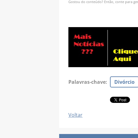
Gostou do conteúdo? Então, conte para gen
Palavras-chave
:
Divórcio
Voltar