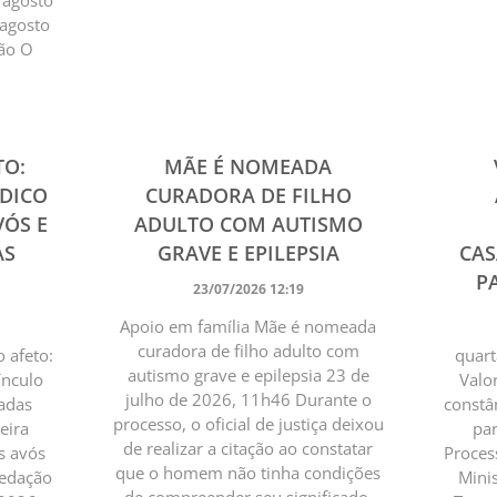
e agosto
 agosto
ção O
TO:
MÃE É NOMEADA
ÍDICO
CURADORA DE FILHO
VÓS E
ADULTO COM AUTISMO
AS
GRAVE E EPILEPSIA
CA
PA
23/07/2026 12:19
Apoio em família Mãe é nomeada
curadora de filho adulto com
o afeto:
quart
autismo grave e epilepsia 23 de
ínculo
Valo
julho de 2026, 11h46 Durante o
gadas
constâ
processo, o oficial de justiça deixou
eira
par
de realizar a citação ao constatar
os avós
Process
que o homem não tinha condições
Redação
Minis