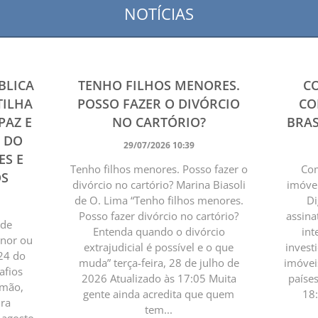
NOTÍCIAS
BLICA
TENHO FILHOS MENORES.
C
TILHA
POSSO FAZER O DIVÓRCIO
CO
PAZ E
NO CARTÓRIO?
BRAS
4 DO
29/07/2026 10:39
ES E
Tenho filhos menores. Posso fazer o
Com
OS
divórcio no cartório? Marina Biasoli
imóvei
de O. Lima “Tenho filhos menores.
Di
Posso fazer divórcio no cartório?
assina
 de
Entenda quando o divórcio
int
enor ou
extrajudicial é possível e o que
invest
24 do
muda” terça-feira, 28 de julho de
imóvei
afios
2026 Atualizado às 17:05 Muita
paíse
omão,
gente ainda acredita que quem
18
ura
tem...