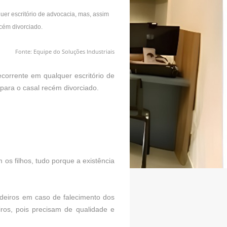
uer escritório de advocacia, mas, assim
cém divorciado.
Fonte: Equipe do Soluções Industriais
corrente em qualquer escritório de
ara o casal recém divorciado.
os filhos, tudo porque a existência
deiros em caso de falecimento dos
ros, pois precisam de qualidade e