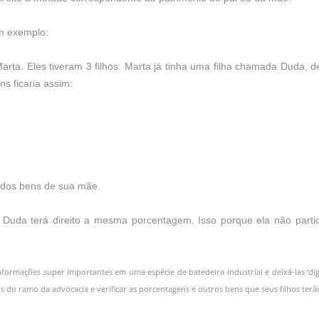
m exemplo:
rta. Eles tiveram 3 filhos. Marta já tinha uma filha chamada Duda, d
ns ficaria assim:
% dos bens de sua mãe.
 Duda terá direito a mesma porcentagem. Isso porque ela não parti
nformações super importantes em uma espécie de batedeira industrial e deixá-las ‘dige
s do ramo da advocacia e verificar as porcentagens e outros bens que seus filhos terão