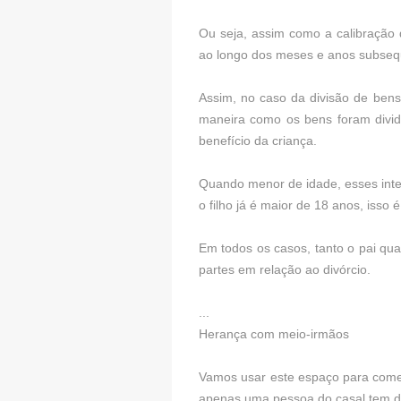
Ou seja, assim como a calibração
ao longo dos meses e anos subsequ
Assim, no caso da divisão de bens
maneira como os bens foram dividid
benefício da criança.
Quando menor de idade, esses inte
o filho já é maior de 18 anos, iss
Em todos os casos, tanto o pai q
partes em relação ao divórcio.
...
Herança com meio-irmãos
Vamos usar este espaço para coment
apenas uma pessoa do casal tem di