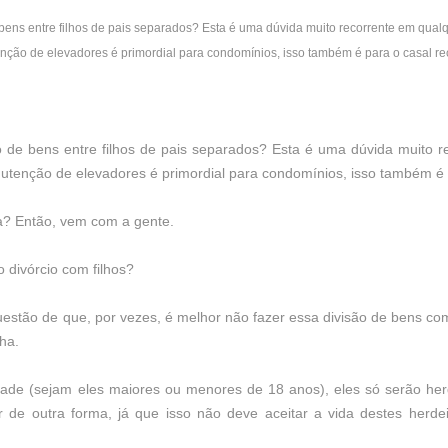
ens entre filhos de pais separados? Esta é uma dúvida muito recorrente em qualq
ção de elevadores é primordial para condomínios, isso também é para o casal re
 de bens entre filhos de pais separados? Esta é uma dúvida muito re
tenção de elevadores é primordial para condomínios, isso também é p
a? Então, vem com a gente.
 divórcio com filhos?
tão de que, por vezes, é melhor não fazer essa divisão de bens com 
lha.
ade (sejam eles maiores ou menores de 18 anos), eles só serão her
de outra forma, já que isso não deve aceitar a vida destes herdei