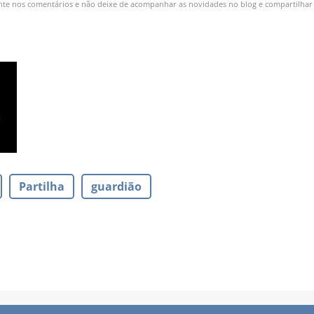
te nos comentários e não deixe de acompanhar as novidades no blog e compartilhar n
Partilha
guardião