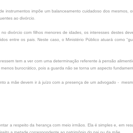
 de instrumentos impõe um balanceamento cuidadoso dos mesmos, os p
entes ao divórcio.
 no divórcio com filhos menores de idades, os interesses destes de
os entre os pais. Neste caso, o Ministério Público atuará como “gua
ressem tem a ver com uma determinação referente à pensão alimentíc
o é menos burocrático, pois a guarda não se torna um aspecto fundament
uanto a mãe devem ir à juízo com a presença de um advogado - mes
ar a respeito da herança com meio irmãos. Ela é simples e, em resum
reito a metade correspondente ao patrimônio do pai ou da mãe.