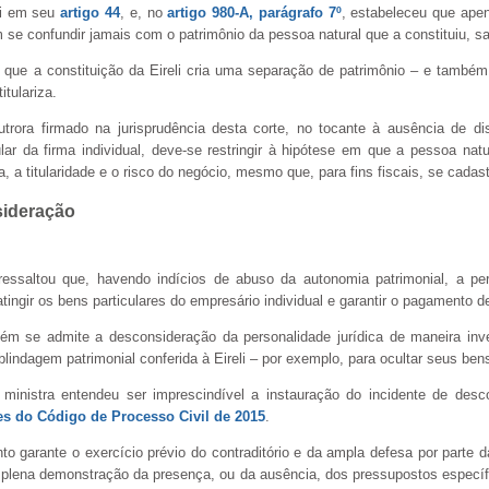
eli em seu
artigo 44
, e, no
artigo 980-A, parágrafo 7º
, estabeleceu que apen
 se confundir jamais com o patrimônio da pessoa natural que a constituiu, sa
 que a constituição da Eireli cria uma separação de patrimônio – e também
itulariza.
trora firmado na jurisprudência desta corte, no tocante à ausência de dis
ular da firma individual, deve-se restringir à hipótese em que a pessoa natu
, a titularidade e o risco do negócio, mesmo que, para fins fiscais, se cadas
sideração
ressaltou que, havendo indícios de abuso da autonomia patrimonial, a pers
ingir os bens particulares do empresário individual e garantir o pagamento d
 se admite a desconsideração da personalidade jurídica de maneira inver
blindagem patrimonial conferida à Eireli – por exemplo, para ocultar seus ben
nistra entendeu ser imprescindível a instauração do incidente de descon
tes do Código de Processo Civil de 2015
.
to garante o exercício prévio do contraditório e da ampla defesa por parte 
o a plena demonstração da presença, ou da ausência, dos pressupostos espec