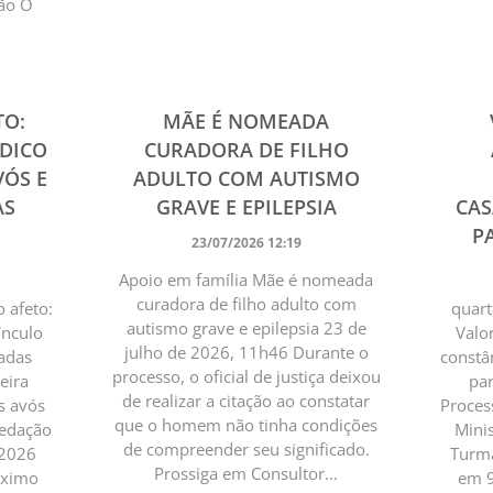
ção O
TO:
MÃE É NOMEADA
ÍDICO
CURADORA DE FILHO
VÓS E
ADULTO COM AUTISMO
AS
GRAVE E EPILEPSIA
CA
PA
23/07/2026 12:19
Apoio em família Mãe é nomeada
curadora de filho adulto com
o afeto:
quart
autismo grave e epilepsia 23 de
ínculo
Valo
julho de 2026, 11h46 Durante o
gadas
constâ
processo, o oficial de justiça deixou
eira
par
de realizar a citação ao constatar
os avós
Process
que o homem não tinha condições
Redação
Minis
de compreender seu significado.
 2026
Turma
Prossiga em Consultor...
óximo
em 9