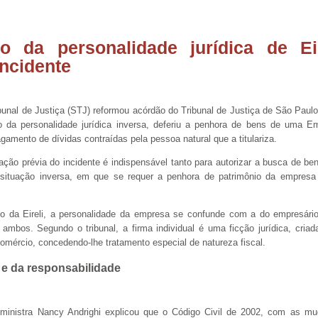
o da personalidade jurídica de Eir
incidente
ibunal de Justiça (STJ) reformou acórdão do Tribunal de Justiça de São Paul
o da personalidade jurídica inversa, deferiu a penhora de bens de uma Em
pagamento de dívidas contraídas pela pessoa natural que a titulariza.
ração prévia do incidente é indispensável tanto para autorizar a busca de b
situação inversa, em que se requer a penhora de patrimônio da empresa 
 da Eireli, a personalidade da empresa se confunde com a do empresári
 ambos. Segundo o tribunal, a firma individual é uma ficção jurídica, criad
comércio, concedendo-lhe tratamento especial de natureza fiscal.
 e da responsabilidade
 ministra Nancy Andrighi explicou que o Código Civil de 2002, com as mu