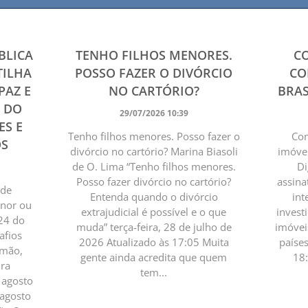
BLICA
TENHO FILHOS MENORES.
C
TILHA
POSSO FAZER O DIVÓRCIO
CO
PAZ E
NO CARTÓRIO?
BRAS
4 DO
29/07/2026 10:39
ES E
Tenho filhos menores. Posso fazer o
Com
OS
divórcio no cartório? Marina Biasoli
imóvei
de O. Lima “Tenho filhos menores.
Di
Posso fazer divórcio no cartório?
assina
 de
Entenda quando o divórcio
int
enor ou
extrajudicial é possível e o que
invest
24 do
muda” terça-feira, 28 de julho de
imóvei
afios
2026 Atualizado às 17:05 Muita
paíse
omão,
gente ainda acredita que quem
18
ura
tem...
e agosto
 agosto