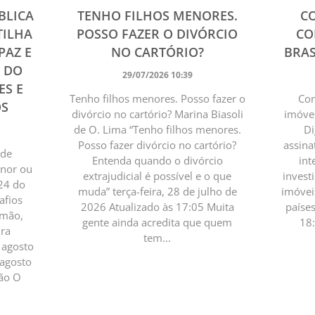
BLICA
TENHO FILHOS MENORES.
C
TILHA
POSSO FAZER O DIVÓRCIO
CO
PAZ E
NO CARTÓRIO?
BRAS
4 DO
29/07/2026 10:39
ES E
Tenho filhos menores. Posso fazer o
Com
OS
divórcio no cartório? Marina Biasoli
imóvei
de O. Lima “Tenho filhos menores.
Di
Posso fazer divórcio no cartório?
assina
 de
Entenda quando o divórcio
int
enor ou
extrajudicial é possível e o que
invest
24 do
muda” terça-feira, 28 de julho de
imóvei
afios
2026 Atualizado às 17:05 Muita
paíse
omão,
gente ainda acredita que quem
18
ura
tem...
e agosto
 agosto
ção O