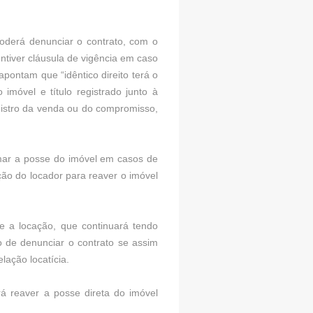
poderá denunciar o contrato, com o
ntiver cláusula de vigência em caso
 apontam que “idêntico direito terá o
imóvel e título registrado junto à
gistro da venda ou do compromisso,
omar a posse do imóvel em casos de
ção do locador para reaver o imóvel
pe a locação, que continuará tendo
to de denunciar o contrato se assim
lação locatícia.
rá reaver a posse direta do imóvel