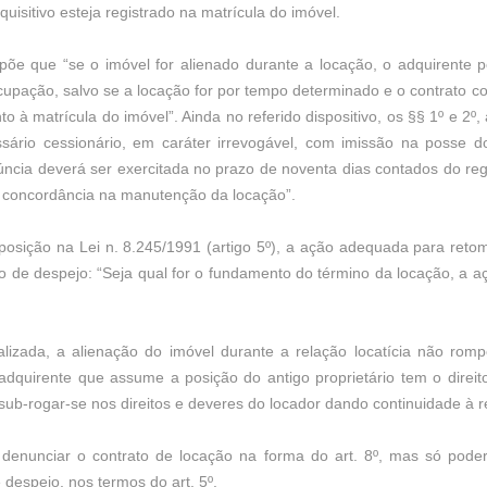
quisitivo esteja registrado na matrícula do imóvel.
ispõe que “se o imóvel for alienado durante a locação, o adquirente 
upação, salvo se a locação for por tempo determinado e o contrato co
o à matrícula do imóvel”. Ainda no referido dispositivo, os §§ 1º e 2º,
ário cessionário, em caráter irrevogável, com imissão na posse do 
ncia deverá ser exercitada no prazo de noventa dias contados do re
 concordância na manutenção da locação”.
osição na Lei n. 8.245/1991 (artigo 5º), a ação adequada para ret
o de despejo: “Seja qual for o fundamento do término da locação, a a
lizada, a alienação do imóvel durante a relação locatícia não rom
 adquirente que assume a posição do antigo proprietário tem o direi
ub-rogar-se nos direitos e deveres do locador dando continuidade à re
 denunciar o contrato de locação na forma do art. 8º, mas só pode
despejo, nos termos do art. 5º.