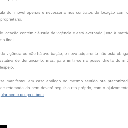
cula do imóvel apenas é necessária nos contratos de locação com cl
proprietário.
de locação contém cláusula de vigência e está averbado junto à matrí
mo final.
a de vigência ou não há averbação, o novo adquirente não está obriga
estativo de denunciá-lo, mas, para imitir-se na posse direita do im
despejo.
já se manifestou em caso análogo no mesmo sentido ora preconiza
 de retomada do bem deverá seguir o rito próprio, com o ajuizamen
regularmente ocupa o bem
.