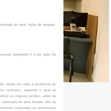
 retomada do bem. Ação de despejo.
rocessual adequado é o da ação de
ão, tendo em vista a incidência do
 dos contratos, segundo o qual as
anhos ao negócio jurídico, salvo se
de retomada do bem locado, não se
omissário comprador ou promissário