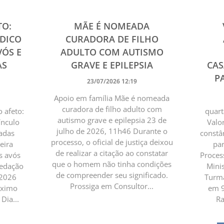
TO:
MÃE É NOMEADA
ÍDICO
CURADORA DE FILHO
VÓS E
ADULTO COM AUTISMO
AS
GRAVE E EPILEPSIA
CA
PA
23/07/2026 12:19
Apoio em família Mãe é nomeada
curadora de filho adulto com
o afeto:
quart
autismo grave e epilepsia 23 de
ínculo
Valo
julho de 2026, 11h46 Durante o
gadas
constâ
processo, o oficial de justiça deixou
eira
par
de realizar a citação ao constatar
os avós
Process
que o homem não tinha condições
Redação
Minis
de compreender seu significado.
 2026
Turma
Prossiga em Consultor...
óximo
em 9
Dia...
Ra