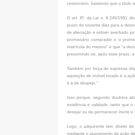
cessionário, bastando que o título a
O art. 8º, da Lei n. 8.245/1991 d
prazo de noventa dias para a desoc
de alienação e estiver averbado junt
promissário comprador e o promiss
matrícula do mesmo” e que “a denú
presumindo-se, após esse prazo, a
Também por força de expressa disp
aquisição de imóvel locado é a açã
é a de despejo.”
Isso porque, segundo doutrina aba
existência e validade, tanto que o
desejar ou de permanecer inerte e s
Logo, o adquirente tem direito de
mediante o ajuizamento da ação de 