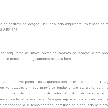
ia de contrato de locação. Denúncia pelo adquirente. Pretensão de
. 8.245/1991.
por adquirente de imóvel objeto de contrato de locação, o rito p
reito de terceiro que regularmente ocupa o bem.
ação do imóvel permite ao adquirente denunciar o contrato de locaç
eitos contratuais, um dos princípios fundamentais da teoria geral
em efeitos entre as partes contratantes, não atingindo terceiros estr
gência devidamente averbada. Para que seja exercida a pretensão 
 da propriedade já se tenha operado, admitindo-se a denúncia pelo pr