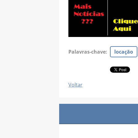
Palavras-chave
:
locação
Voltar