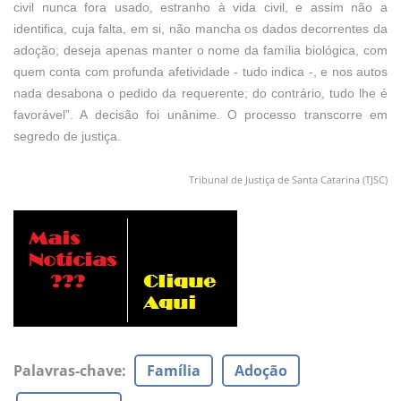
civil nunca fora usado, estranho à vida civil, e assim não a
identifica, cuja falta, em si, não mancha os dados decorrentes da
adoção; deseja apenas manter o nome da família biológica, com
quem conta com profunda afetividade - tudo indica -, e nos autos
nada desabona o pedido da requerente; do contrário, tudo lhe é
favorável”. A decisão foi unânime. O processo transcorre em
segredo de justiça.
Tribunal de Justiça de Santa Catarina (TJSC)
Palavras-chave
:
Família
Adoção