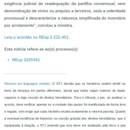
exigência judicial de readequação da partilha consensual, sem
demonstração de vícios ou prejuízo a terceiros, viola a celeridade
processual e descaracteriza a natureza simplificada do inventário
por arrolamento", concluiu a ministra.
Leia o acórdão no REsp 2.225.451
.
Esta notícia refere-se ao(s)
processo(s):
REsp 2225451
___________________________
Resumo em linguagem simples:
O STJ decidiu que os herdeiros podem dividir os
bens da herança em partes diferentes, desde que todos sejam maiores de idade,
capazes e haja cessão de direitos hereditários. Para o tribunal, o juiz, ao analisar o
acordo, deve verificar apenas se a vontade das partes foi manifestada de forma livre
e regular, sem exigir que cada herdeiro receba exatamente a mesma parcela. Quanto
à eventual incidência de impostos na cessão gratuita dos direitos hereditários, que é
equiparada à doação, o STJ entende que isso deve ser analisado pelo fisco e que