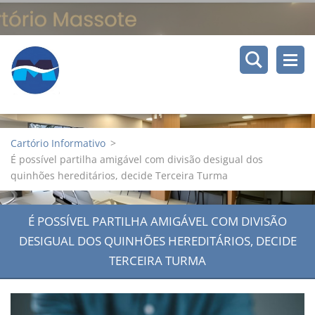
Cartório Informativo
>
É possível partilha amigável com divisão desigual dos
quinhões hereditários, decide Terceira Turma
É POSSÍVEL PARTILHA AMIGÁVEL COM DIVISÃO
DESIGUAL DOS QUINHÕES HEREDITÁRIOS, DECIDE
TERCEIRA TURMA