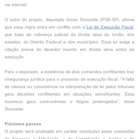
via internet.
O autor do projeto, deputado Jonas Donizette (PSB-SP), afirma
que essa regra entra em conflito com a
Lei de Execução Fiscal
,
que trata da cobrança judicial da dívida ativa da União, dos
estados, do Distrito Federal e dos municípios. Essa lei exige a
citação prévia do devedor inscrito em dívida ativa antes da
execução.
Para o deputado, a existência de dois comandos conflitantes traz
insegurança jurídica para o processo de execução fiscal. “A falta
de clareza ou consistência na interpretação da lei pelos tribunais
gera decisões conflitantes em situações semelhantes. Essa
incerteza gera controvérsias e litígios prolongados”, disse
Donizette.
Próximos passos
O projeto será analisado em
caráter conclusivo
pelas comissões
de Finanças e Tributação, e de Constituição e Justiça e de