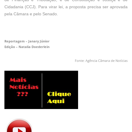
Cidadania (CCJ). Para virar lei, a proposta precisa ser aprovada
pela Câmara e pelo Senado.
Reportagem – Janary Júnior
Edição – Natalia Doederlein
Fonte: Agência Câmara de Notícias