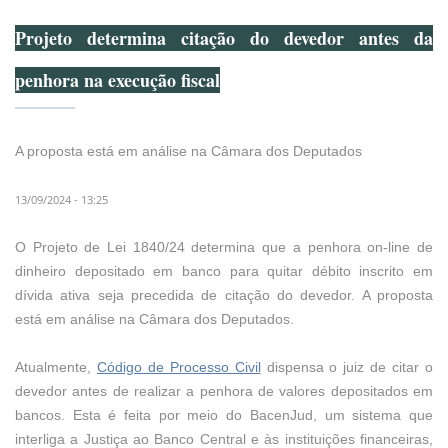
Projeto determina citação do devedor antes da
penhora na execução fiscal
A proposta está em análise na Câmara dos Deputados
13/09/2024 - 13:25
O Projeto de Lei 1840/24 determina que a penhora on-line de
dinheiro depositado em banco para quitar débito inscrito em
dívida ativa seja precedida de citação do devedor. A proposta
está em análise na Câmara dos Deputados.
Atualmente,
Código de Processo Civil
dispensa o juiz de citar o
devedor antes de realizar a penhora de valores depositados em
bancos. Esta é feita por meio do BacenJud, um sistema que
interliga a Justiça ao Banco Central e às instituições financeiras,