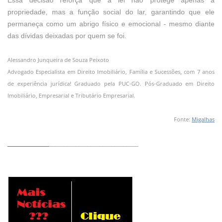
Essa decisão reforça que a lei não protege apenas a
propriedade, mas a função social do lar, garantindo que ele
permaneça como um abrigo físico e emocional - mesmo diante
das dívidas deixadas por quem se foi.
Alessandro Junqueira de Souza Peixoto
Advogado Especialista em Direito Imobiliário, Família e Sucessões, com 7 anos
de experiência jurídica! Graduado pela PUC-GO. Pós-Graduado em Direito
Imobiliário, Empresarial e Tributário Empresarial.
Fonte:
Migalhas
______________
______________________________