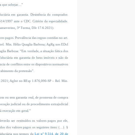
ia que sobejar…”
duciária em garantia. Desistência do comprador.
514/1997 ante o CDC. Critério da especialidade.
 Sanseverino, 3ª Turma, DJe 17.6.2021).
s pagos. Prevalência das regras contidas no art.
 rel. Min. Hélio Quaglia Barbosa; AgRg nos EDcl
glia Barbosa: “Em verdade, a situação fática dos
fiduciária em garantia de bens imóveis e não de
cia de conflitos entre os dispositivos normativos
scabimento da pretensão”.
.2021; AgInt no REsp 1.876,090-SP – Rel. Min.
com ou sem garantia real, de promessa de compra
xecução judicial ou de procedimento extrajudicial
s à execução em geral.”
verão ser restituídos os valores pagos por ele,
os dos valores pagos os seguintes itens: (…). §
fiduciária nos termos da
Lei n° 9.514, de 20 de