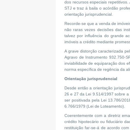
dos recursos especiais repetitivos.
STJ e traz à baila o acórdão pro
orientação jurisprudencial.
Recorde-se que a venda de imóveis
não raras vezes decisões das in
talvez por influência do grande a
imóveis a crédito mediante promes
A grave distorção caracterizada pe
Agravo de Instrumento 932.750-SP,
inviabilidade de equiparação dos e
norma específica de regência da ali
Orientação jurisprudencial
Desde então a orientação jurisprud
26 e 27 da Lei 9.514/1997 sobre a 
ser positivada pela Lei 13.786/201
6.766/1979 (Lei de Loteamento).
Coerentemente com a diretriz eman
crédito hipotecário ou fiduciário
restituição far-se-á de acordo com