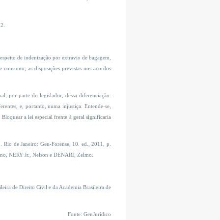
92.
 respeito de indenização por extravio de bagagem,
 consumo, as disposições previstas nos acordos
l, por parte do legislador, dessa diferenciação.
erentes, e, portanto, numa injustiça. Entende-se,
oquear a lei especial frente à geral significaria
. Rio de Janeiro: Gen-Forense, 10. ed., 2011, p.
no, NERY Jr., Nelson e DENARI, Zelmo.
eira de Direito Civil e da Academia Brasileira de
Fonte: GenJurídico