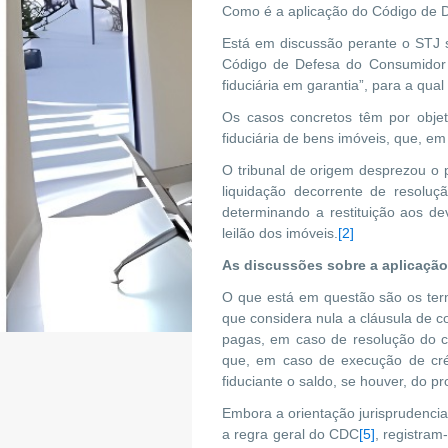
Como é a aplicação do Código de D
Está em discussão perante o STJ so
Código de Defesa do Consumidor 
fiduciária em garantia”, para a qu
Os casos concretos têm por objet
fiduciária de bens imóveis, que, em
O tribunal de origem desprezou o p
liquidação decorrente de resolu
determinando a restituição aos d
leilão dos imóveis.
[2]
As discussões sobre a aplicação
O que está em questão são os ter
que considera nula a cláusula de c
pagas, em caso de resolução do c
que, em caso de execução de crédi
fiduciante o saldo, se houver, do pr
Embora a orientação jurisprudencia
a regra geral do CDC
[5]
, registram