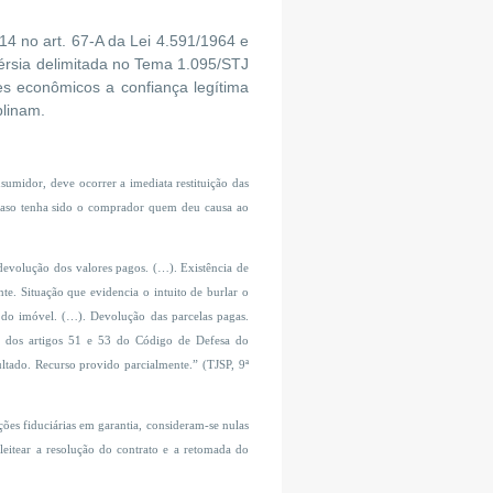
4 no art. 67-A da Lei 4.591/1964 e
vérsia delimitada no Tema 1.095/STJ
es econômicos a confiança legítima
plinam.
midor, deve ocorrer a imediata restituição das
 caso tenha sido o comprador quem deu causa ao
devolução dos valores pagos. (…). Existência de
te. Situação que evidencia o intuito de burlar o
 do imóvel. (…). Devolução das parcelas pagas.
ão dos artigos 51 e 53 do Código de Defesa do
ltado. Recurso provido parcialmente.” (TJSP, 9ª
es fiduciárias em garantia, consideram-se nulas
leitear a resolução do contrato e a retomada do