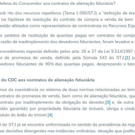
efesa do Consumidor aos contratos de alienação fiduciária?
b rito dos recursos repetitivos (Tema 1.095/STJ) a “definição de tes
na hipótese de resolução do contrato de compra e venda de bem i
al estão afetados como representativos de controvérsia os Recursos Es
o pedidos de restituição de quantias pagas em contratos de comp
 razão de inadimplemento dos devedores fiduciantes, foram levados a l
rocedimento especial definido pelos arts. 26 e 27 da Lei 9.514/1997 e
ção de promessa de venda, definido pela Súmula 543 do STJ,
[1]
ju
evedores fiduciantes de 90% das quantias pagas, desprezando o fato
 do CDC aos contratos de alienação fiduciária
mos da coexistência no sistema de duas normas relacionadas ao tema
ontratos de promessa de venda, bem como de alienação fiduciária, que
ontrato por inadimplemento da obrigação do devedor,
[3]
e, de outra 
to garantido por propriedade fiduciária de imóveis, obriga o credo
oduto do leilão do imóvel.
[4]
l do STJ já se encontre uniformizada no sentido da prevalência da reg
-se decisões divergentes nas instâncias ordinárias, situação que justif