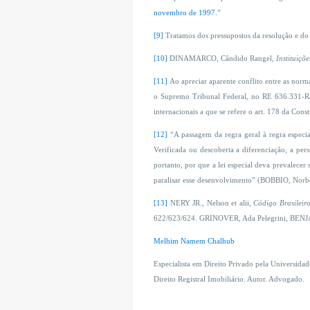
novembro de 1997
.
”
[9]
Tratamos dos pressupostos da resolução e do 
[10]
DINAMARCO, Cândido Rangel,
Instituiçõe
[11]
Ao apreciar aparente conflito entre as norma
o Supremo Tribunal Federal, no RE 636.331-RJ,
internacionais a que se refere o art. 178 da Consti
[12]
“A passagem da regra geral à regra especial
Verificada ou descoberta a diferenciação, a pers
portanto, por que a lei especial deva prevalecer
paralisar esse desenvolvimento” (BOBBIO, Norb
[13]
NERY JR., Nelson et alii,
Código Brasileir
622/623/624. GRINOVER, Ada Pelegrini, BENJA
Melhim Namem Chalhub
Especialista em Direito Privado pela Universidad
Direito Registral Imobiliário. Autor. Advogado.