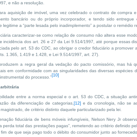
997, e não a resolução.
ara aquisição de imóvel, uma vez celebrado o contrato de compra 
ento bancário ou do próprio incorporador, e tendo sido entregue
legitime a “parte lesada pelo inadimplemento” a postular o remédio re
uciária caracterizar-se como relação de consumo não altera esse modo
e incidência dos art. 26 e 27 da Lei 9.514/1997, até porque essas d
iada pelo art. 53 do CDC, ao obrigar o credor fiduciário a promover 
rts. 1.365, 1.419 e 1.428, e Lei 9.514/1997, art. 27).
reproduzem a regra geral da vedação do pacto comissório, mas há q
ais em conformidade com as singularidades das diversas espécies de
[10]
 instrumental do processo.”
arbitrária
bilidade entre a norma especial e o art. 53 do CDC, a situação ant
azão da diferenciação de categorias,
[12]
e da cronologia, não se ad
 magistrado, de critério distinto daquele particularizado pela lei.
enação fiduciária de bens móveis infungíveis, Nelson Nery Jr observ
a perda total das prestações pagas”, remetendo ao critério definido pe
 fim de que seja pago todo o débito do consumidor junto ao fornecedor,