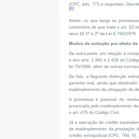
(CPC, arts. 771 e seguintes; Decret
[8]
.
Assim, no que tange às promessas 
comissória de que trata o art. 53 
seus §§ 1º e 2º da Lei 6.766/1979.
Modos de extinção por efeito d
De outra parte, em relação à compr
e dos arts. 1.365 e 1.428 do Código
lei 70/1966, além de outras normas
De fato, a flagrante distinção est
garantia real, ainda que destinado
inadimplemento da obrigação do de
A promessa é passível de resolu
provocada pelo inadimplemento da 
o art. 475 do Código Civil.
Já a operação de crédito equivalen
de inadimplemento da prestação do 
crédito extrajudicial (CPC, 784, V