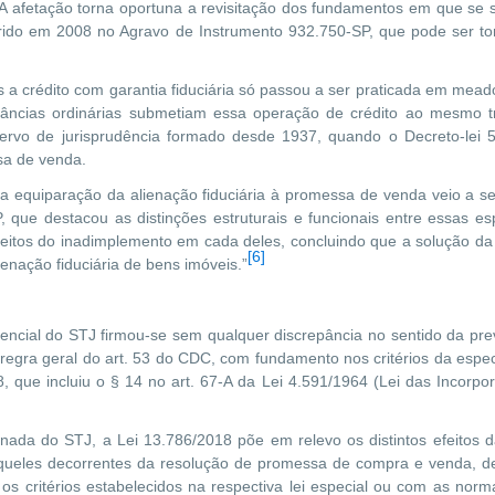
 A afetação torna oportuna a revisitação dos fundamentos em que se su
ferido em 2008 no Agravo de Instrumento 932.750-SP, que pode ser 
 a crédito com garantia fiduciária só passou a ser praticada em mead
stâncias ordinárias submetiam essa operação de crédito ao mesmo 
cervo de jurisprudência formado desde 1937, quando o Decreto-lei 5
sa de venda.
la equiparação da alienação fiduciária à promessa de venda veio a s
 que destacou as distinções estruturais e funcionais entre essas e
feitos do inadimplemento em cada deles, concluindo que a solução da 
[6]
enação fiduciária de bens imóveis.”
encial do STJ firmou-se sem qualquer discrepância no sentido da prev
regra geral do art. 53 do CDC, com fundamento nos critérios da espec
8, que incluiu o § 14 no art. 67-A da Lei 4.591/1964 (Lei das Incorpor
ada do STJ, a Lei 13.786/2018 põe em relevo os distintos efeitos 
 daqueles decorrentes da resolução de promessa de compra e venda, de
 os critérios estabelecidos na respectiva lei especial ou com as nor