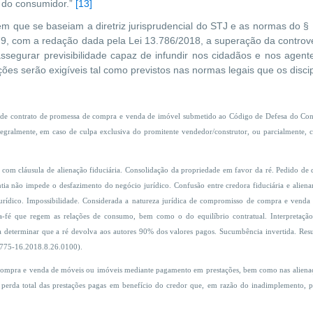
o do consumidor.”
[13]
que se baseiam a diretriz jurisprudencial do STJ e as normas do § 1
979, com a redação dada pela Lei 13.786/2018, a superação da contro
segurar previsibilidade capaz de infundir nos cidadãos e nos agent
ões serão exigíveis tal como previstos nas normas legais que os disci
de contrato de promessa de compra e venda de imóvel submetido ao Código de Defesa do Consu
tegralmente, em caso de culpa exclusiva do promitente vendedor/construtor, ou parcialmente,
om cláusula de alienação fiduciária. Consolidação da propriedade em favor da ré. Pedido de 
ntia não impede o desfazimento do negócio jurídico. Confusão entre credora fiduciária e alienan
 jurídico. Impossibilidade. Considerada a natureza jurídica de compromisso de compra e venda
a-fé que regem as relações de consumo, bem como o do equilíbrio contratual. Interpretaç
 determinar que a ré devolva aos autores 90% dos valores pagos. Sucumbência invertida. Resu
7775-16.2018.8.26.0100).
compra e venda de móveis ou imóveis mediante pagamento em prestações, bem como nas alienaçõ
a perda total das prestações pagas em benefício do credor que, em razão do inadimplemento, p