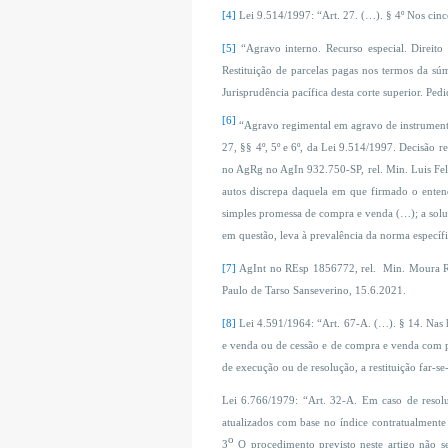
[4]
Lei 9.514/1997: “Art. 27. (…). § 4º Nos cinc
[5]
“Agravo interno. Recurso especial. Direito 
Restituição de parcelas pagas nos termos da sú
Jurisprudência pacífica desta corte superior. P
[6]
“Agravo regimental em agravo de instrumento.
27, §§ 4º, 5º e 6º, da Lei 9.514/1997. Decisão
no AgRg no AgIn 932.750-SP, rel. Min. Luis Feli
autos discrepa daquela em que firmado o entend
simples promessa de compra e venda (…); a soluçã
em questão, leva à prevalência da norma específi
[7]
AgInt no REsp 1856772, rel. Min. Moura Rib
Paulo de Tarso Sanseverino, 15.6.2021.
[8]
Lei 4.591/1964: “Art. 67-A. (…). § 14. Nas 
e venda ou de cessão e de compra e venda com pac
de execução ou de resolução, a restituição far-se
Lei 6.766/1979: “Art. 32-A. Em caso de resoluç
atualizados com base no índice contratualmente
o
3
O procedimento previsto neste artigo não se