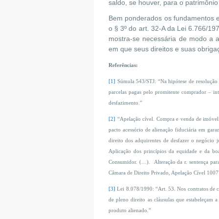
saldo, se houver, para o patrimôni
Bem ponderados os fundamentos em 
o § 3º do art. 32-A da Lei 6.766/1
mostra-se necessária de modo a as
em que seus direitos e suas obrigaç
Referências:
[1]
Súmula 543/STJ: “Na hipótese de resolução 
parcelas pagas pelo promitente comprador – in
desfazimento.”
[2]
“Apelação cível. Compra e venda de imóvel c
pacto acessório de alienação fiduciária em gara
direito dos adquirentes de desfazer o negócio
Aplicação dos princípios da equidade e da bo
Consumidor. (…). Alteração da r. sentença para
Câmara de Direito Privado, Apelação Cível 100
[3]
Lei 8.078/1990: “Art. 53. Nos contratos de 
de pleno direito as cláusulas que estabeleçam 
produto alienado.”