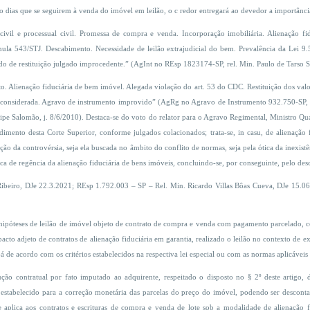
o dias que se seguirem à venda do imóvel em leilão, o c redor entregará ao devedor a importânc
civil e processual civil. Promessa de compra e venda. Incorporação imobiliária. Alienação fi
mula 543/STJ. Descabimento. Necessidade de leilão extrajudicial do bem. Prevalência da Lei 9.
edido de restituição julgado improcedente.” (AgInt no REsp 1823174-SP, rel. Min. Paulo de Tarso
 Alienação fiduciária de bem imóvel. Alegada violação do art. 53 do CDC. Restituição dos valore
 reconsiderada. Agravo de instrumento improvido” (AgRg no Agravo de Instrumento 932.750-SP,
pe Salomão, j. 8/6/2010). Destaca-se do voto do relator para o Agravo Regimental, Ministro Qua
imento desta Corte Superior, conforme julgados colacionados; trata-se, in casu, de alienação 
o da controvérsia, seja ela buscada no âmbito do conflito de normas, seja pela ótica da inexistên
ca de regência da alienação fiduciária de bens imóveis, concluindo-se, por conseguinte, pelo de
eiro, DJe 22.3.2021; REsp 1.792.003 – SP – Rel. Min. Ricardo Villas Bôas Cueva, DJe 15.06
hipóteses de leilão de imóvel objeto de contrato de compra e venda com pagamento parcelado, 
to adjeto de contratos de alienação fiduciária em garantia, realizado o leilão no contexto de e
-á de acordo com os critérios estabelecidos na respectiva lei especial ou com as normas aplicávei
ão contratual por fato imputado ao adquirente, respeitado o disposto no § 2º deste artigo, de
 estabelecido para a correção monetária das parcelas do preço do imóvel, podendo ser descontad
 aplica aos contratos e escrituras de compra e venda de lote sob a modalidade de alienação 