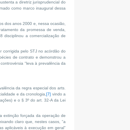
stenta a diretriz jurisprudencial do
tomado como marco inaugural dessa
os dos anos 2000 e, nessa ocasião,
tratamento da promessa de venda,
8 disciplinou a comercialização de
er corrigida pelo STJ no acórdão do
spécies de contrato e demonstrou a
controvérsia “leva à prevalência da
alência da regra especial dos arts.
ialidade e da cronologia,
[7]
vindo a
ações) e o § 3º do art. 32-A da Lei
da extinção forçada da operação de
ixando claro que, nestes casos, “a
mas aplicáveis à execução em geral”