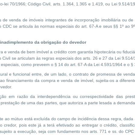
o-lei 70/1966; Código Civil, arts. 1.364, 1.365 e 1.419, ou Lei 9.514/1
de venda de imóveis integrantes de incorporação imobiliária ou de
do CDC se articula às normas especiais do art. 67-A e seus §§ 1º ao 9º
e inadimplemento da obrigação do devedor
a e venda de bem imóvel a crédito com garantia hipotecária ou fiduciár
 Civil se articulam às regras especiais dos arts. 26 e 27 da Lei 9.514/
 especiais, como preveem o § 14 do art. 67-A da Lei 4.591/1964 e o § 3
rutural e funcional entre, de um lado, o contrato de promessa de venda
 ao financiamento da compra e venda de imóvel, sujeita-os a diferen
vedor.
ção em razão da interdependência ou correspectividade das pre
prestação de uma das partes, que autoriza a parte lesada a demandar 
te ao mútuo está excluída do campo de incidência dessa regra, dada 
credor, pois este já a terá efetivado ao entregar o crédito, classific
), sujeito a execução, seja com fundamento nos arts. 771 e ss. do CPC