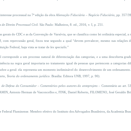
interesse processual na 7ª edição da obra
Alienação Fiduciária – Negócio Fiduciário
, pp. 357/3
s de Direito Processual Civil
. São Paulo: Malheiros, 8. ed., 2016, v. I, p. 251.
s gerais do CDC e as da Convenção de Varsóvia, que se classifica como lei ordinária especial, a
 com repercussão geral, fixou tese segundo a qual “devem prevalecer, mesmo nas relações de
tuição Federal, haja vista se tratar de
lex specialis.
”
 corresponde a um processo natural de diferenciação das categorias, e a uma descoberta gradua
istência na regra geral importaria no tratamento igual de pessoas que pertencem a categorias dif
 sobre a geral: ela representa um momento ineliminável do desenvolvimento de um ordenamento. Bl
erto,
Teoria do ordenamento jurídico
. Brasília: Editora UNB, 1997, p. 90).
o de Defesa do Consumidor – Comentários pelos autores do anteprojeto
– Comentário ao art. 53
MIN, Antonio Herman de Vasconcellos e, FINK, Daniel Roberto, FILOMENO, José Geraldo Bri
e Federal Fluminense. Membro efetivo do Instituto dos Advogados Brasileiros, da Academia Brasil