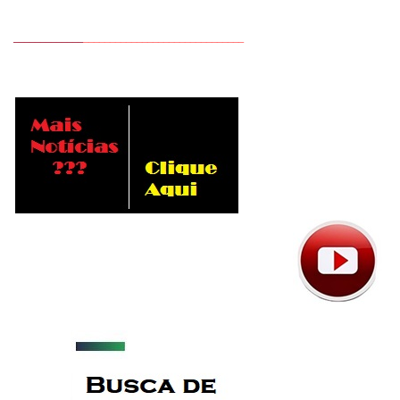
_____________
______________________________