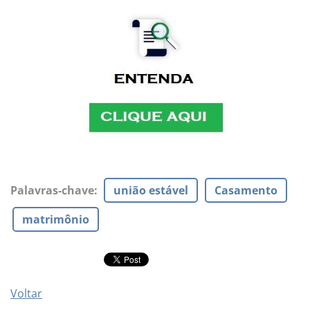
Palavras-chave
:
união estável
Casamento
matrimônio
Voltar