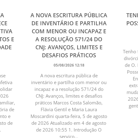
ÇA
A NOVA ESCRITURA PÚBLICA
TEN
ECE
DE INVENTÁRIO E PARTILHA
POS
TIVA
COM MENOR OU INCAPAZ E
TOS E
A RESOLUÇÃO 571/24 DO
DADE
CNJ: AVANÇOS, LIMITES E
Tenho 
DESAFIOS PRÁTICOS
divórc
de O.
05/08/2026 12:18
Posso
nse
A nova escritura pública de
En
fetiva
inventário e partilha com menor ou
extr
solidar
incapaz e a resolução 571/24 do
muda”
-2026
CNJ: Avanços, limites e desafios
2026
amiliar,
práticos Marcos Costa Salomão,
gent
ória de
Flávia Gentil e Maria Laura
nto e
Moscardini quarta-feira, 5 de agosto
sto de
de 2026 Atualizado em 4 de agosto
.
de 2026 10:55 1. Introdução O
serviço...