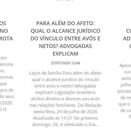
OS
PARA ALÉM DO AFETO:
 NO
QUAL O ALCANCE JURÍDICO
C
EMOTA
DO VÍNCULO ENTRE AVÓS E
AD
NETOS? ADVOGADAS
EXPLICAM
pram
27/07/2026 12:46
 remota
Apoio
os,
cur
Laços de família Para além do afeto:
aformas
auti
qual o alcance jurídico do vínculo
 que
julh
entre avós e netos? Advogadas
mpra de
proces
explicam Legislação brasileira
de seus
de re
atribui direitos e deveres aos avós
7/2026
que o
nas relações familiares. Da Redação
6 O
de c
sexta-feira, 24 de julho de 2026
P
Atualizado às 14:37 No próximo
domingo, 26, é celebrado o Dia...