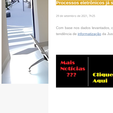
Processos eletrônicos já 
29 de setembro de 2021, 7h25
Com base nos dados levantados, c
tendência de
informatização
da Just