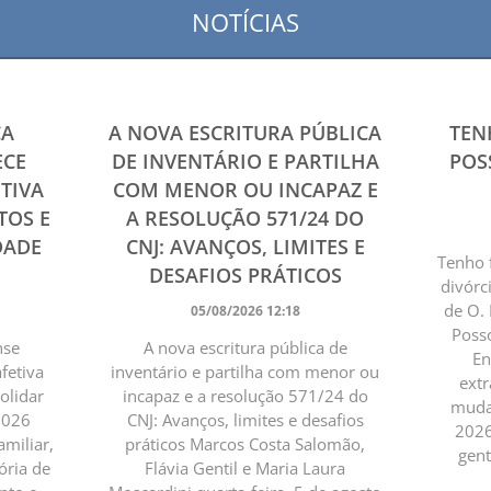
NOTÍCIAS
ÇA
A NOVA ESCRITURA PÚBLICA
TEN
ECE
DE INVENTÁRIO E PARTILHA
POS
TIVA
COM MENOR OU INCAPAZ E
TOS E
A RESOLUÇÃO 571/24 DO
DADE
CNJ: AVANÇOS, LIMITES E
Tenho 
DESAFIOS PRÁTICOS
divórc
de O.
05/08/2026 12:18
Posso
nse
A nova escritura pública de
En
fetiva
inventário e partilha com menor ou
extr
solidar
incapaz e a resolução 571/24 do
muda”
-2026
CNJ: Avanços, limites e desafios
2026
amiliar,
práticos Marcos Costa Salomão,
gent
ória de
Flávia Gentil e Maria Laura