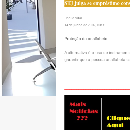
STJ julga se empréstimo cons
Danilo Vital
14 de junho de 2026, 10h31
Proteção do analfabeto
A alternativa é o uso de instrument
garantir que a pessoa analfabeta 
_____________________________________