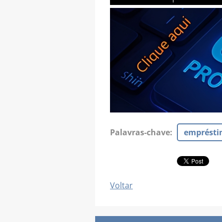
Palavras-chave
:
emprést
Voltar