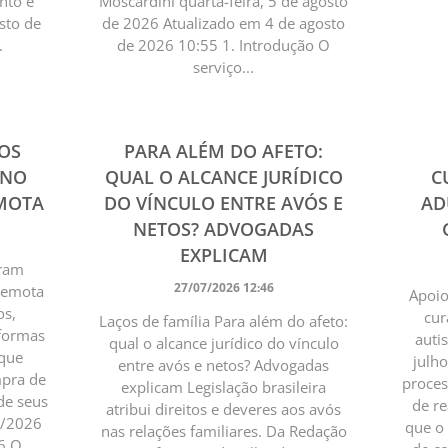
nto e
Moscardini quarta-feira, 5 de agosto
sto de
de 2026 Atualizado em 4 de agosto
.
de 2026 10:55 1. Introdução O
serviço...
OS
PARA ALÉM DO AFETO:
 NO
QUAL O ALCANCE JURÍDICO
C
EMOTA
DO VÍNCULO ENTRE AVÓS E
AD
NETOS? ADVOGADAS
EXPLICAM
pram
27/07/2026 12:46
 remota
Apoio
os,
cur
Laços de família Para além do afeto:
aformas
auti
qual o alcance jurídico do vínculo
 que
julh
entre avós e netos? Advogadas
mpra de
proces
explicam Legislação brasileira
de seus
de re
atribui direitos e deveres aos avós
7/2026
que o
nas relações familiares. Da Redação
6 O