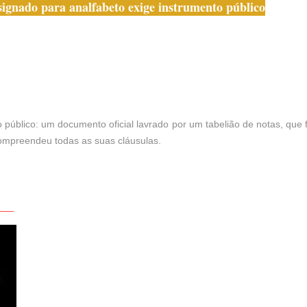
ignado para analfabeto exige instrumento público
o público: um documento oficial lavrado por um tabelião de notas, que f
compreendeu todas as suas cláusulas.
____