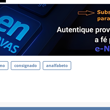
imo
consignado
analfabeto