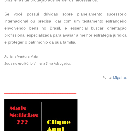
brasileiras de proteção aos herdeiros necessários.
Se você possui dúvidas sobre planejamento sucessório
internacional ou precisa lidar com um testamento estrangeiro
envolvendo bens no Brasil, é essencial buscar orientação
profissional especializada para avaliar a melhor estratégia jurídica
e proteger o patrimônio da sua família.
Adriana Ventura Maia
Sócia no escritório Vilhena Silva Advogados.
Fonte:
Migalhas
_________________________________________