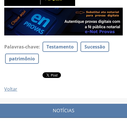
Palavras-chave
:
Testamento
Sucessão
patrimônio
Voltar
NOTÍCIAS