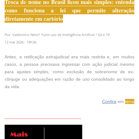
Troca de nome no Brasil ficou mais simples: entenda
como funciona a lei que permite alteração
diretamente em cartório
Por: Valdomiro Neto* *com uso de Inteligência Artificial / Giro 10
12 mai 2026 - 14h36
Antes, a retificação extrajudicial era mais restrita e, em muitos
casos, a pessoa precisava ingressar com ação judicial mesmo
para ajustes simples, como exclusão de sobrenome de ex-
cônjuge ou adequações em razão de uso consolidado ao longo
da vida.
Confira
em
terra
_________________________________________