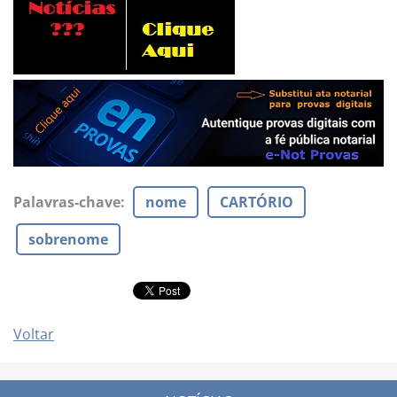
Palavras-chave
:
nome
CARTÓRIO
sobrenome
Voltar