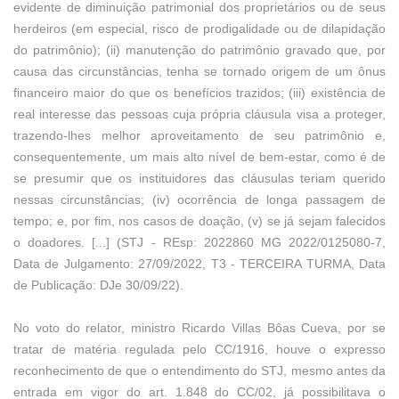
evidente de diminuição patrimonial dos proprietários ou de seus
herdeiros (em especial, risco de prodigalidade ou de dilapidação
do patrimônio); (ii) manutenção do patrimônio gravado que, por
causa das circunstâncias, tenha se tornado origem de um ônus
financeiro maior do que os benefícios trazidos; (iii) existência de
real interesse das pessoas cuja própria cláusula visa a proteger,
trazendo-lhes melhor aproveitamento de seu patrimônio e,
consequentemente, um mais alto nível de bem-estar, como é de
se presumir que os instituidores das cláusulas teriam querido
nessas circunstâncias; (iv) ocorrência de longa passagem de
tempo; e, por fim, nos casos de doação, (v) se já sejam falecidos
o doadores. [...] (STJ - REsp: 2022860 MG 2022/0125080-7,
Data de Julgamento: 27/09/2022, T3 - TERCEIRA TURMA, Data
de Publicação: DJe 30/09/22).
No voto do relator, ministro Ricardo Villas Bôas Cueva, por se
tratar de matéria regulada pelo CC/1916, houve o expresso
reconhecimento de que o entendimento do STJ, mesmo antes da
entrada em vigor do art. 1.848 do CC/02, já possibilitava o