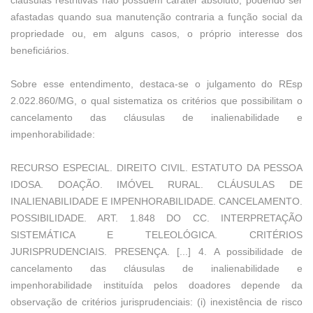
cláusulas restritivas não possuem caráter absoluto, podendo ser
afastadas quando sua manutenção contraria a função social da
propriedade ou, em alguns casos, o próprio interesse dos
beneficiários.
Sobre esse entendimento, destaca-se o julgamento do REsp
2.022.860/MG, o qual sistematiza os critérios que possibilitam o
cancelamento das cláusulas de inalienabilidade e
impenhorabilidade:
RECURSO ESPECIAL. DIREITO CIVIL. ESTATUTO DA PESSOA
IDOSA. DOAÇÃO. IMÓVEL RURAL. CLÁUSULAS DE
INALIENABILIDADE E IMPENHORABILIDADE. CANCELAMENTO.
POSSIBILIDADE. ART. 1.848 DO CC. INTERPRETAÇÃO
SISTEMÁTICA E TELEOLÓGICA. CRITÉRIOS
JURISPRUDENCIAIS. PRESENÇA. [...] 4. A possibilidade de
cancelamento das cláusulas de inalienabilidade e
impenhorabilidade instituída pelos doadores depende da
observação de critérios jurisprudenciais: (i) inexistência de risco