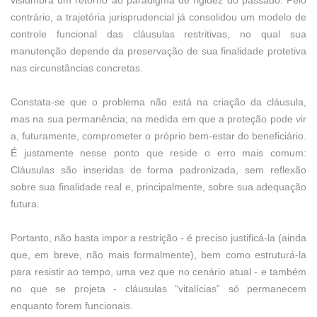
vislumbra um retorno ao paradigma de rigidez do passado. Pelo
contrário, a trajetória jurisprudencial já consolidou um modelo de
controle funcional das cláusulas restritivas, no qual sua
manutenção depende da preservação de sua finalidade protetiva
nas circunstâncias concretas.
Constata-se que o problema não está na criação da cláusula,
mas na sua permanência; na medida em que a proteção pode vir
a, futuramente, comprometer o próprio bem-estar do beneficiário.
É justamente nesse ponto que reside o erro mais comum:
Cláusulas são inseridas de forma padronizada, sem reflexão
sobre sua finalidade real e, principalmente, sobre sua adequação
futura.
Portanto, não basta impor a restrição - é preciso justificá-la (ainda
que, em breve, não mais formalmente), bem como estruturá-la
para resistir ao tempo, uma vez que no cenário atual - e também
no que se projeta - cláusulas “vitalícias” só permanecem
enquanto forem funcionais.