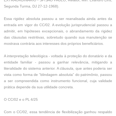
EXTRAORDINÁRIO - SP/SÃO PAULO, Relator, Min. Evandro Lins,
Segunda Turma, DJ 27-12-1968).
Essa rigidez absoluta passou a ser reanalisada ainda antes da
entrada em vigor do CC/02. A evolução jurisprudencial passou a
admitir, em hipóteses excepcionais, o abrandamento da rigidez
das cláusulas restritivas, sobretudo quando sua manutenção se
mostrava contrária aos interesses dos próprios beneficiários.
A interpretação teleológica - voltada à proteção do donatário e da
entidade familiar - passou a ganhar relevância, mitigando a
literalidade do sistema anterior. A cláusula, que antes poderia ser
vista como forma de “blindagem absoluta” do patrimônio, passou
a ser compreendida como instrumento funcional, cuja validade
prática depende da sua utilidade concreta.
O CC/02 e o PL 4/25
Com o CC/02, essa tendência de flexibilização ganhou respaldo