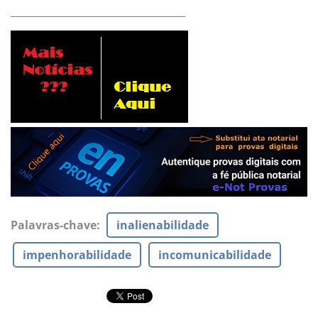
_________________________________________
Palavras-chave
:
inalienabilidade
impenhorabilidade
incomunicabilidade