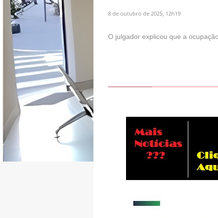
8 de outubro de 2025, 12h19
O julgador explicou que a ocupação
_______________
______________________