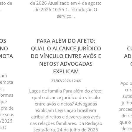
sto de
de 2026 Atualizado em 4 de agosto
.
de 2026 10:55 1. Introdução O
serviço...
OS
PARA ALÉM DO AFETO:
 NO
QUAL O ALCANCE JURÍDICO
C
EMOTA
DO VÍNCULO ENTRE AVÓS E
AD
NETOS? ADVOGADAS
EXPLICAM
pram
27/07/2026 12:46
 remota
Apoio
os,
cur
Laços de família Para além do afeto:
aformas
auti
qual o alcance jurídico do vínculo
 que
julh
entre avós e netos? Advogadas
mpra de
proces
explicam Legislação brasileira
de seus
de re
atribui direitos e deveres aos avós
7/2026
que o
nas relações familiares. Da Redação
6 O
de c
sexta-feira, 24 de julho de 2026