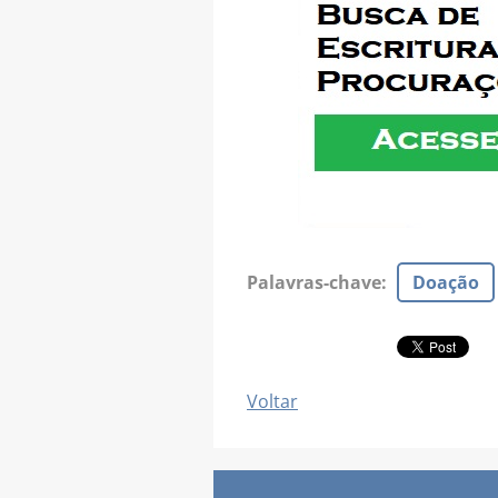
Palavras-chave
:
Doação
Voltar