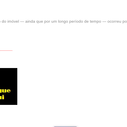
 do imóvel — ainda que por um longo período de tempo — ocorreu por 
________