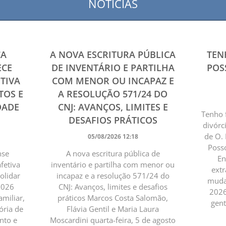
NOTÍCIAS
ÇA
A NOVA ESCRITURA PÚBLICA
TEN
ECE
DE INVENTÁRIO E PARTILHA
POS
TIVA
COM MENOR OU INCAPAZ E
TOS E
A RESOLUÇÃO 571/24 DO
DADE
CNJ: AVANÇOS, LIMITES E
Tenho 
DESAFIOS PRÁTICOS
divórc
de O.
05/08/2026 12:18
Posso
nse
A nova escritura pública de
En
fetiva
inventário e partilha com menor ou
extr
solidar
incapaz e a resolução 571/24 do
muda”
-2026
CNJ: Avanços, limites e desafios
2026
amiliar,
práticos Marcos Costa Salomão,
gent
ória de
Flávia Gentil e Maria Laura
nto e
Moscardini quarta-feira, 5 de agosto