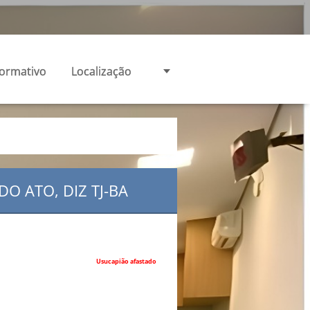
formativo
Localização
O ATO, DIZ TJ-BA
Usucapião afastado