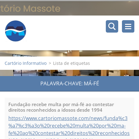
Cartório Informativo
>
Lista de etiquetas
PALAVRA-CHAVE: MÁ-FÉ
Fundação recebe multa por má-fé ao contestar
direitos reconhecidos a idosos desde 1994
https://www.cartoriomassote.com/news/funda%c3
%a7%c3%a3o%20recebe%20multa%20por%20ma-
fe%20ao%20contestar%20direitos%20reconhecidos