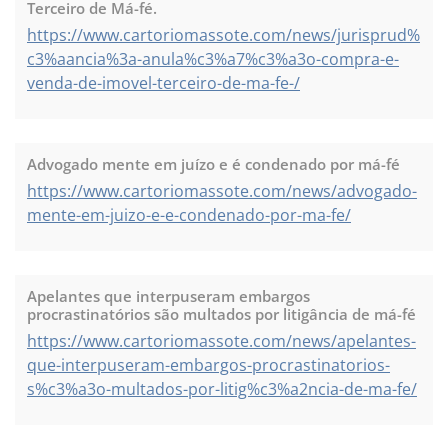
Terceiro de Má-fé.
https://www.cartoriomassote.com/news/jurisprud%
c3%aancia%3a-anula%c3%a7%c3%a3o-compra-e-
venda-de-imovel-terceiro-de-ma-fe-/
Advogado mente em juízo e é condenado por má-fé
https://www.cartoriomassote.com/news/advogado-
mente-em-juizo-e-e-condenado-por-ma-fe/
Apelantes que interpuseram embargos
procrastinatórios são multados por litigância de má-fé
https://www.cartoriomassote.com/news/apelantes-
que-interpuseram-embargos-procrastinatorios-
s%c3%a3o-multados-por-litig%c3%a2ncia-de-ma-fe/