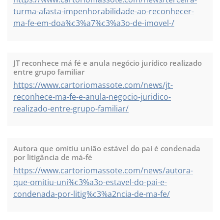
turma-afasta-impenhorabilidade-ao-reconhecer-
ma-fe-em-doa%c3%a7%c3%a3o-de-imovel-/
JT reconhece má fé e anula negócio jurídico realizado
entre grupo familiar
https://www.cartoriomassote.com/news/jt-
reconhece-ma-fe-e-anula-negocio-juridico-
realizado-entre-grupo-familiar/
Autora que omitiu união estável do pai é condenada
por litigância de má-fé
https://www.cartoriomassote.com/news/autora-
que-omitiu-uni%c3%a3o-estavel-do-pai-e-
condenada-por-litig%c3%a2ncia-de-ma-fe/