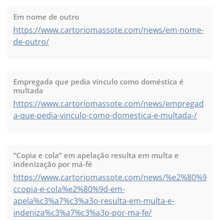
Em nome de outro
https://www.cartoriomassote.com/news/em-nome-
de-outro/
Empregada que pedia vínculo como doméstica é
multada
https://www.cartoriomassote.com/news/empregad
a-que-pedia-vinculo-como-domestica-e-multada-/
“Copia e cola” em apelação resulta em multa e
indenização por má-fé
https://www.cartoriomassote.com/news/%e2%80%9
ccopia-e-cola%e2%80%9d-em-
apela%c3%a7%c3%a3o-resulta-em-multa-e-
indeniza%c3%a7%c3%a3o-por-ma-fe/