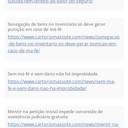
suicida-tem-direito-ao-valor-do-seguro/
Sonegação de bens no inventário só deve gerar
punição em caso de má-fé
https://www.cartoriomassote.com/news/sonegacao
-de-bens-no-inventario-so-deve-gerar-punicao-em-
caso-de-ma-fe/
Sem má-fé e sem dano não há improbidade
https://www.cartoriomassote.com/news/sem-ma-
fe-e-sem-dano-nao-ha-improbidade/
Mentir na petição inicial impede concessão de
assistência judiciária gratuita
https://www.cartoriomassote.com/news/mentir-na-