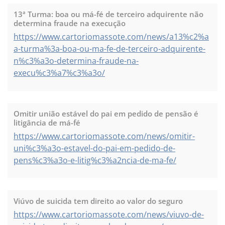
13ª Turma: boa ou má-fé de terceiro adquirente não
determina fraude na execução
https://www.cartoriomassote.com/news/a13%c2%a
a-turma%3a-boa-ou-ma-fe-de-terceiro-adquirente-
n%c3%a3o-determina-fraude-na-
execu%c3%a7%c3%a3o/
Omitir união estável do pai em pedido de pensão é
litigância de má-fé
https://www.cartoriomassote.com/news/omitir-
uni%c3%a3o-estavel-do-pai-em-pedido-de-
pens%c3%a3o-e-litig%c3%a2ncia-de-ma-fe/
Viúvo de suicida tem direito ao valor do seguro
https://www.cartoriomassote.com/news/viuvo-de-