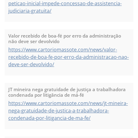
peticao-inicial-impede-concessao-de-assistencia-
judiciaria-gratuita/
Valor recebido de boa-fé por erro da administração
não deve ser devolvido
https://www.cartoriomassote.com/news/valor-
recebido-de-boa-fe-por-erro-da-administracao-nao-
deve-ser-devolvido/
JT mineira nega gratuidade de justiça a trabalhadora
condenada por litigância de má-fé
https://www.cartoriomassote.com/news/jt-mineira-
nega-gratuidade-de-justica-a-trabalhadora-
condenada-por-litigancia-de-ma-fe/