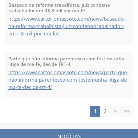
Baseado na reforma trabalhista, juiz condena
trabalhador em R$ 8 mil por má-fé
https://www.cartoriomassote.com/news/baseado-
na-reforma-trabalhista-juiz-condena-trabalhador-
em-r-8-mil-por-ma-fe/
Parte que não informa parentesco com testemunha
litiga de má-fé, decide TRT-4
https://www.cartoriomassote.com/news/parte-que-
nao-informa-parentesco-com-testemunha-litiga-de-
ma-fe-decide-trt-4/
1
2
>
>>
NOTÍCIAS