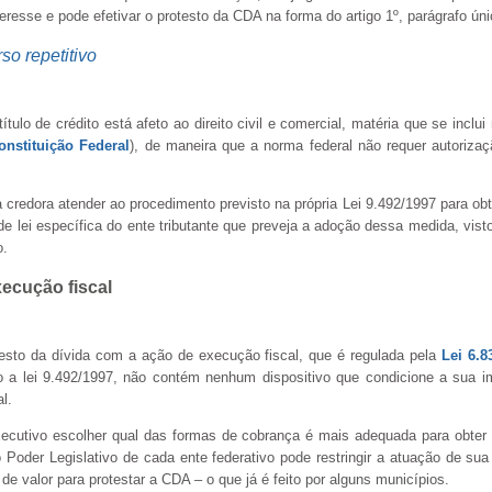
resse e pode efetivar o protesto da CDA na forma do artigo 1º, parágrafo úni
so repetitivo
ítulo de crédito está afeto ao direito civil e comercial, matéria que se inclui
Constituição Federal
), de maneira que a norma federal não requer autorizaçã
credora atender ao procedimento previsto na própria Lei 9.492/1997 para obter
lei específica do ente tributante que preveja a adoção dessa medida, visto 
o.
xecução fiscal
esto da dívida com a ação de execução fiscal, que é regulada pela
Lei 6.8
 a lei 9.492/1997, não contém nenhum dispositivo que condicione a sua im
al.
xecutivo escolher qual das formas de cobrança é mais adequada para obter 
 Poder Legislativo de cada ente federativo pode restringir a atuação de sua
e valor para protestar a CDA – o que já é feito por alguns municípios.