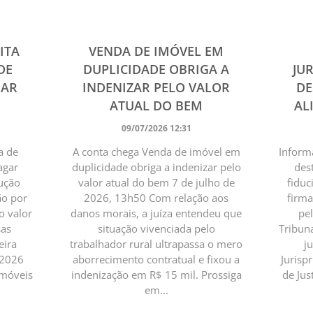
ITA
VENDA DE IMÓVEL EM
DE
DUPLICIDADE OBRIGA A
JU
GAR
INDENIZAR PELO VALOR
DE
ATUAL DO BEM
AL
09/07/2026 12:31
a de
A conta chega Venda de imóvel em
Informa
agar
duplicidade obriga a indenizar pelo
des
lução
valor atual do bem 7 de julho de
fiduc
ão por
2026, 13h50 Com relação aos
firma
o valor
danos morais, a juíza entendeu que
pe
sas
situação vivenciada pelo
Tribun
eira
trabalhador rural ultrapassa o mero
j
/2026
aborrecimento contratual e fixou a
Jurisp
imóveis
indenização em R$ 15 mil. Prossiga
de Just
em...