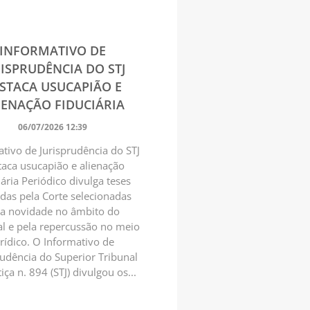
INFORMATIVO DE
RISPRUDÊNCIA DO STJ
STACA USUCAPIÃO E
IENAÇÃO FIDUCIÁRIA
06/07/2026 12:39
tivo de Jurisprudência do STJ
taca usucapião e alienação
iária Periódico divulga teses
das pela Corte selecionadas
la novidade no âmbito do
al e pela repercussão no meio
urídico. O Informativo de
rudência do Superior Tribunal
iça n. 894 (STJ) divulgou os...