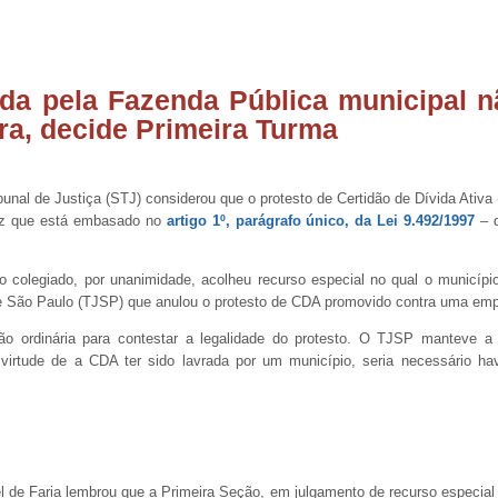
ida pela Fazenda Pública municipal n
ora, decide Primeira Turma
bunal de Justiça (STJ) considerou que o protesto de Certidão de Dívida Ativ
vez que está embasado no
artigo 1º, parágrafo único, da Lei 9.492/1997
– d
 colegiado, por unanimidade, acolheu recurso especial no qual o municípi
de São Paulo (TJSP) que anulou o protesto de CDA promovido contra uma em
o ordinária para contestar a legalidade do protesto. O TJSP manteve a
virtude de a CDA ter sido lavrada por um município, seria necessário hav
l de Faria lembrou que a Primeira Seção, em julgamento de recurso especial r