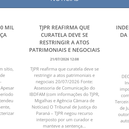
30 MIL
TJPR REAFIRMA QUE
INDE
IÇA
CURATELA DEVE SE
DA 
RESTRINGIR A ATOS
PATRIMONIAIS E NEGOCIAIS
21/07/2026 12:08
 sítio,
TJPR reafirma que curatela deve se
 de
restringir a atos patrimoniais e
DEC
-
negociais 20/07/2026 Fonte:
In
 Apesar
Assessoria de Comunicação do
impo
período
IBDFAM (com informações do TJPR,
comp
ntendeu
Migalhas e Agência Câmara de
Tercei
mente,
Notícias) O Tribunal de Justiça do
de Ju
cterizar
Paraná – TJPR negou recurso
outor
interposto por um curador e
auto
manteve a sentença...