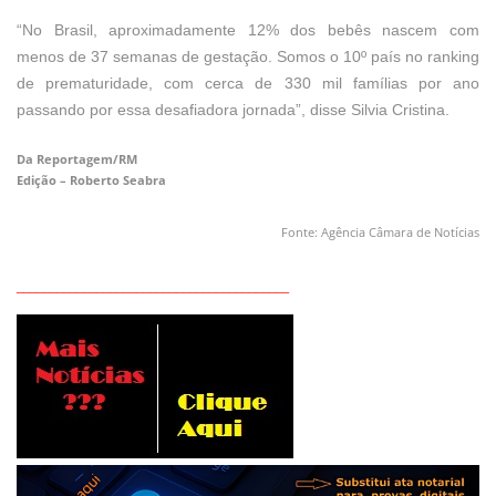
“No Brasil, aproximadamente 12% dos bebês nascem com
menos de 37 semanas de gestação. Somos o 10º país no ranking
de prematuridade, com cerca de 330 mil famílias por ano
passando por essa desafiadora jornada”, disse Silvia Cristina.
Da Reportagem/RM
Edição – Roberto Seabra
Fonte: Agência Câmara de Notícias
_________________________________________