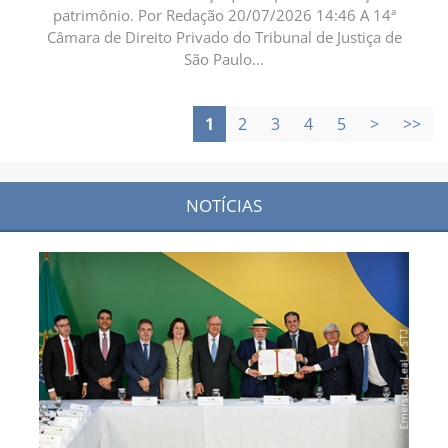
patrimônio. Por Redação 20/07/2026 14:46 A 14ª
Câmara de Direito Privado do Tribunal de Justiça de
São Paulo...
1
2
3
4
5
>
>>
NOTÍCIAS