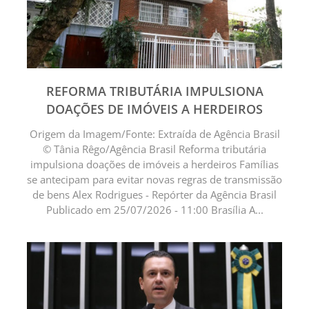
REFORMA TRIBUTÁRIA IMPULSIONA
DOAÇÕES DE IMÓVEIS A HERDEIROS
Origem da Imagem/Fonte: Extraída de Agência Brasil
© Tânia Rêgo/Agência Brasil Reforma tributária
impulsiona doações de imóveis a herdeiros Famílias
se antecipam para evitar novas regras de transmissão
de bens Alex Rodrigues - Repórter da Agência Brasil
Publicado em 25/07/2026 - 11:00 Brasília A...