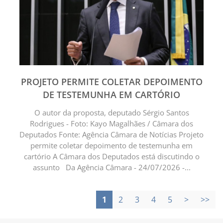
PROJETO PERMITE COLETAR DEPOIMENTO
DE TESTEMUNHA EM CARTÓRIO
O autor da proposta, deputado Sérgio Santos
Rodrigues - Foto: Kayo Magalhães / Câmara dos
Deputados Fonte: Agência Câmara de Notícias Projeto
permite coletar depoimento de testemunha em
cartório A Câmara dos Deputados está discutindo o
assunto Da Agência Câmara - 24/07/2026 -...
1
2
3
4
5
>
>>